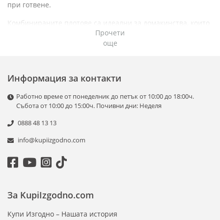
при готвене.
Комбинираните плотове са идеални за домакинства, които
Прочети
искат да се възползват както от бързината и контрола на
още
газовите горелки, така и от удобството на електрическите
котлони. Те са подходящи за различни видове съдове и
позволяват оптимално използване на ресурсите.
Информация за контакти
С разнообразие от дизайни, размери и иновативни
функции, като автоматично запалване, защита от изтичане
Работно време от понеделник до петък от 10:00 до 18:00ч.
на газ и лесно управление, тези плотове са чудесен избор
Събота от 10:00 до 15:00ч. Почивни дни: Неделя
за всяка модерна кухня. Изберете надеждност и
0888 48 13 13
ефективност с нашите комбинирани и газови плотове!
info@kupiizgodno.com
За KupiIzgodno.com
Купи Изгодно – Нашата история