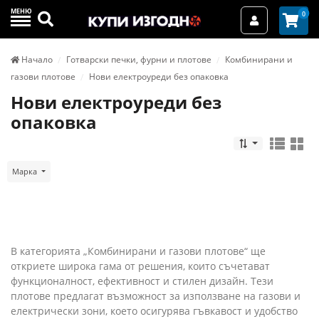
МЕНЮ
Търси
0
Вход / Реги
Начало
Готварски печки, фурни и плотове
Комбинирани и
газови плотове
Нови електроуреди без опаковка
Нови електроуреди без
опаковка
Марка
В категорията „Комбинирани и газови плотове“ ще
откриете широка гама от решения, които съчетават
функционалност, ефективност и стилен дизайн. Тези
плотове предлагат възможност за използване на газови и
електрически зони, което осигурява гъвкавост и удобство