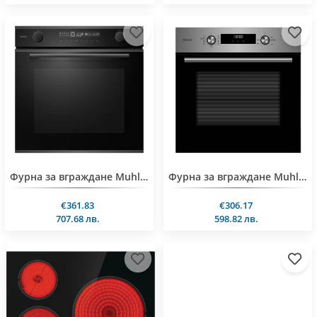
Фурна за вграждане Muhler BO7213GDA, 72l, 13 функции
Фурна за вграждане Muhler BO709IDA, 65l, 9 функции
€361.83
€306.17
707.68 лв.
598.82 лв.