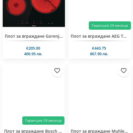
Гаранция 24 месеца
Плот за вграждане Gorenje ECT632BSCE
Плот за вграждане AEG TO63IQ00FB
€205.00
€443.75
400.95 лв.
867.90 лв.
Гаранция 24 месеца
Плот за вграждане Bosch PXX375FB1E
Плот за вграждане Muhler CHP41I, индукционен