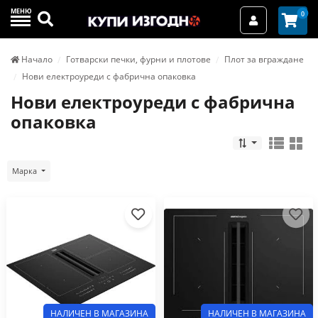
МЕНЮ
Търси
0
Вход / Реги
Начало
Готварски печки, фурни и плотове
Плот за вграждане
Нови електроуреди с фабрична опаковка
Нови електроуреди с фабрична
опаковка
Марка
НАЛИЧЕН В МАГАЗИНА
НАЛИЧЕН В МАГАЗИНА