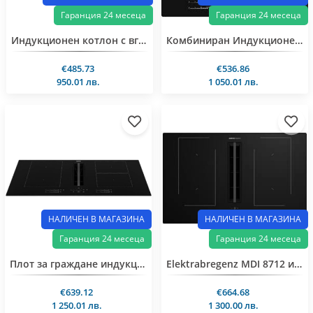
Гаранция 24 месеца
Гаранция 24 месеца
Индукционен котлон с вграден аспиратор Beko HIXI 64700 UF 60см Таймер
Комбиниран Индукционен плот с вграден абсорбатор BEKO MDI 6712
€485.73
€536.86
950.01 лв.
1 050.01 лв.
НАЛИЧЕН В МАГАЗИНА
НАЛИЧЕН В МАГАЗИНА
Гаранция 24 месеца
Гаранция 24 месеца
Плот за граждане индукция с вграден абсорбатор BEKO HIXI 84700 UF
Elektrabregenz MDI 8712 индукционен плот с абсорбатор за вграждане
€639.12
€664.68
1 250.01 лв.
1 300.00 лв.