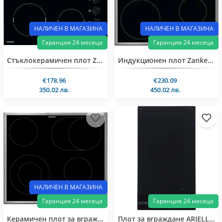
НАЛИЧЕН В МАГАЗИНА
НАЛИЧЕН В МАГАЗИНА
Гаранция 24 месеца
Гаранция 24 месеца
Стъклокерамичен плот Zanker KEV6140FBB
Индукционен плот Zanker KIT6460XXK
€178.96
€230.09
350.02 лв.
450.02 лв.
НАЛИЧЕН В МАГАЗИНА
Гаранция 24 месеца
Гаранция 24 месеца
Керамичен плот за вграждане Zanker kev6446xxk
Плот за вграждане ARIELLI ACH-3619IND