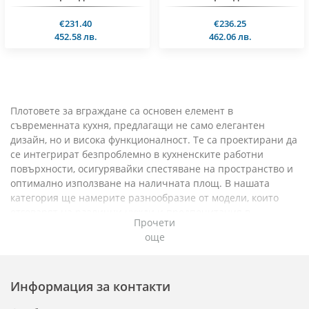
€231.40
€236.25
452.58 лв.
462.06 лв.
Плотовете за вграждане са основен елемент в
съвременната кухня, предлагащи не само елегантен
дизайн, но и висока функционалност. Те са проектирани да
се интегрират безпроблемно в кухненските работни
повърхности, осигурявайки спестяване на пространство и
оптимално използване на наличната площ. В нашата
категория ще намерите разнообразие от модели, които
отговарят на различни нужди и предпочитания в
Прочети
готвенето.
още
Разнообразие от технологии
: Ние предлагаме плотове с
различни технологии, включително газови, електрически и
индукционни. Газовите плотове предлагат бързо
Информация за контакти
загряване и прецизно контролиране на температурата,