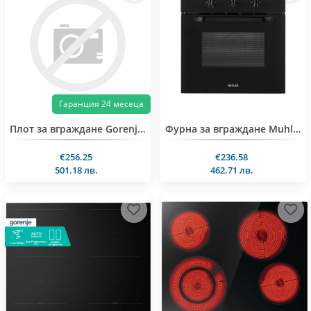
Гаранция 24 месеца
Плот за вграждане Gorenje GI601FMC
Фурна за вграждане Muhler BO706MA, 65l, 6 функции
€256.25
€236.58
501.18 лв.
462.71 лв.