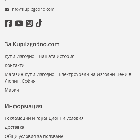
Пепелници за външна употреба:
info@kupiizgodno.com
Идеални за тераси, градини или открити
пространства.
Устойчиви на атмосферни условия и изработени от
здрави материали.
Модели със специални капаци за предотвратяване
За KupiIzgodno.com
на разнасяне на пепел от вятъра.
Купи Изгодно – Нашата история
Пепелници за заведения:
Контакти
Модели, съчетаващи стил и практичност, подходящи
Магазин Купи Изгодно – Електроуреди на Изгодни Цени в
за ресторанти, барове и кафенета.
Люлин, София
Възможност за персонализация с лого или дизайн,
Марки
съобразен с интериора на заведението.
Автомобилни пепелници:
Информация
Компактни и удобни модели за поставяне в
Рекламации и гаранционни условия
автомобил.
С LED осветление и капаци за безопасност и комфорт
Доставка
по време на шофиране.
Общи условия за ползване