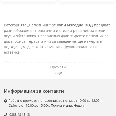
Категорията „Пепелници“ от
Купи Изгодно ООД
предлага
разнообразие от практични и стилни решения за всеки
вкус и обстановка. Независимо дали търсите пепелник за
дома, офиса, терасата или за заведение, ще намерите
подходящ модел, който съчетава функционалност и
естетика.
Основни видове пепелници:
Прочети
още
Класически пепелници:
Изработени от керамика, стъкло, метал или
пластмаса.
Информация за контакти
Разнообразие от размери и дизайни – от
минималистични до декоративни модели.
Работно време от понеделник до петък от 10:00 до 18:00ч.
Лесни за почистване и устойчиви на дълготрайна
Събота от 10:00 до 15:00ч. Почивни дни: Неделя
употреба.
0888 48 13 13