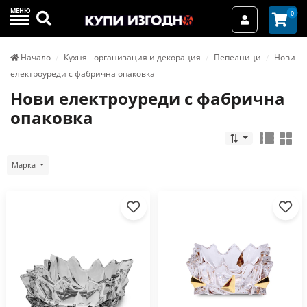
МЕНЮ
Търси
0
Вход / Реги
Начало
Кухня - организация и декорация
Пепелници
Нови
електроуреди с фабрична опаковка
Нови електроуреди с фабрична
опаковка
Марка