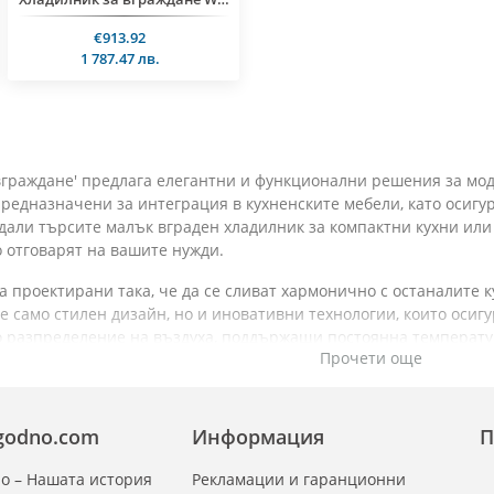
€913.92
1 787.47 лв.
вграждане' предлага елегантни и функционални решения за мод
предназначени за интеграция в кухненските мебели, като осиг
дали търсите малък вграден хладилник за компактни кухни или
о отговарят на вашите нужди.
а проектирани така, че да се сливат хармонично с останалите 
не само стилен дизайн, но и иновативни технологии, които оси
о разпределение на въздуха, поддържащи постоянна температур
Прочети още
вани с енергийно ефективни компресори и технологии, които с
реда. Освен това, вградените хладилници предлагат функции ка
zgodno.com
Информация
П
специални отделения за плодове и зеленчуци с контрол на вла
о – Нашата история
Рекламации и гаранционни
ние в хладилниците за вграждане е оптимизирано, с регулируе