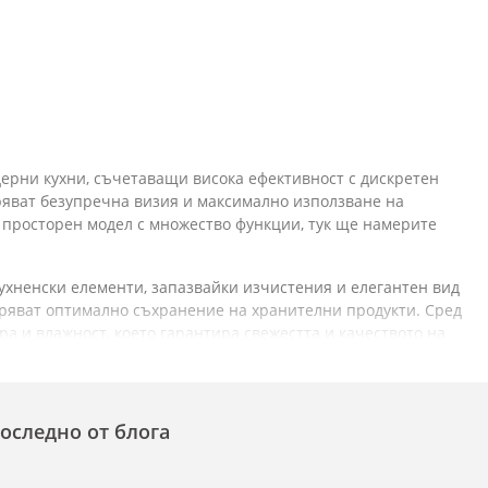
ерни кухни, съчетаващи висока ефективност с дискретен
уряват безупречна визия и максимално използване на
 просторен модел с множество функции, тук ще намерите
кухненски елементи, запазвайки изчистения и елегантен вид
гуряват оптимално съхранение на хранителни продукти. Сред
а и влажност, което гарантира свежестта и качеството на
пестяват електроенергия и допринасят за екологично
то бързо охлаждане, зони с контролирана температура за
оследно от блога
жността.
ми рафтове и удобни чекмеджета, което осигурява гъвкавост