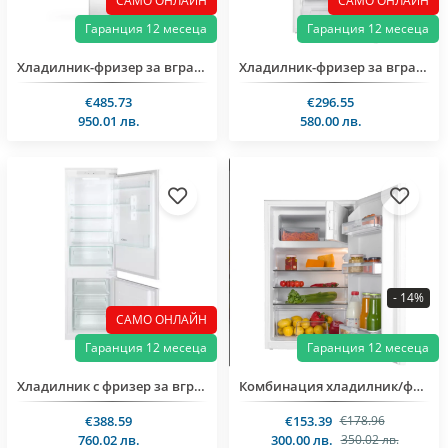
САМО ОНЛАЙН
САМО ОНЛАЙН
Гаранция 12 месеца
Гаранция 12 месеца
Xладилник-фризер за вграждане Bauknecht KGITN18F1
Хладилник-фризер за вграждане Premiere 36167
€485.73
€296.55
950.01 лв.
580.00 лв.
- 14%
САМО ОНЛАЙН
Гаранция 12 месеца
Гаранция 12 месеца
Хладилник с фризер за вграждане Candy CBL3518F
Комбинация хладилник/фризер
€388.59
€153.39
€178.96
760.02 лв.
300.00 лв.
350.02 лв.