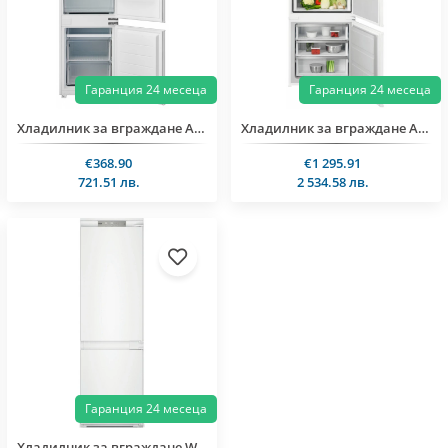
Гаранция 24 месеца
Гаранция 24 месеца
Хладилник за вграждане Arielli ARD-332RWEN.BI
Хладилник за вграждане AEG NSC7P751ES
€368.90
€1 295.91
721.51 лв.
2 534.58 лв.
Гаранция 24 месеца
Хладилник за вграждане Whirlpool WHC18 T573