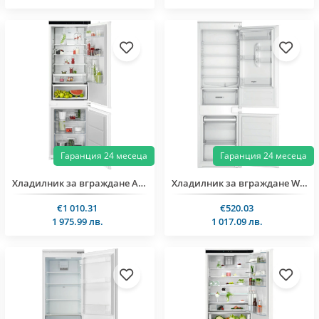
Гаранция 24 месеца
Гаранция 24 месеца
Хладилник за вграждане AEG TC6MS18FDS
Хладилник за вграждане Whirlpool WHC18D051A1
€1 010.31
€520.03
1 975.99 лв.
1 017.09 лв.