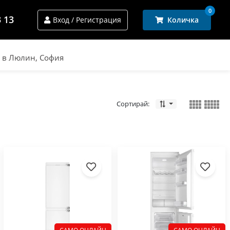
0
3 13
Вход / Регистрация
Количка
и в Люлин, София
Сортирай: