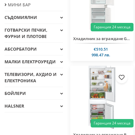
МИНИ БАР
СЪДОМИЯЛНИ
Гаранция 24 месеца
ГОТВАРСКИ ПЕЧКИ,
ФУРНИ И ПЛОТОВЕ
Хладилник за вграждане Gorenje NRKI517E41
АБСОРБАТОРИ
€510.51
998.47 лв.
МАЛКИ ЕЛЕКТРОУРЕДИ
ТЕЛЕВИЗОРИ, АУДИО И
ЕЛЕКТРОНИКА
БОЙЛЕРИ
HALSNER
Гаранция 24 месеца
Хладилник за вграждане Bosch KIN86NSE0