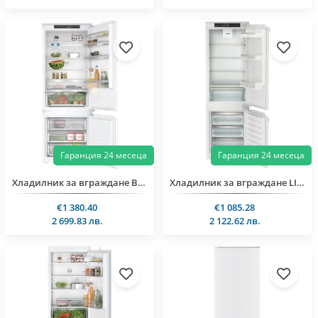
Гаранция 24 месеца
Гаранция 24 месеца
Хладилник за вграждане Bosch KBN96VFE0
Хладилник за вграждане LIEBHERR ICNc 5103
€1 380.40
€1 085.28
2 699.83 лв.
2 122.62 лв.