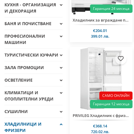
КУХНЯ - ОРГАНИЗАЦИЯ
Гаранция 24 месеца
И ДЕКОРАЦИЯ
Хладилник за вграждане под плот A++ Zanker/ AEG KXAK82ER
БАНЯ И ПОЧИСТВАНЕ
€204.01
ПРОФЕСИОНАЛНИ
399.01 лв.
МАШИНИ
ТУРИСТИЧЕСКИ КУФАРИ
ЗАЛА ПРОМОЦИИ
ОСВЕТЛЕНИЕ
КЛИМАТИЦИ И
САМО ОНЛАЙН
ОТОПЛИТЕЛНИ УРЕДИ
Гаранция 12 месеца
СУШИЛНИ
PRIVILEG Хладилник с фризер за вграждане PCI 16S2
ХЛАДИЛНИЦИ И
€368.14
ФРИЗЕРИ
720.02 лв.