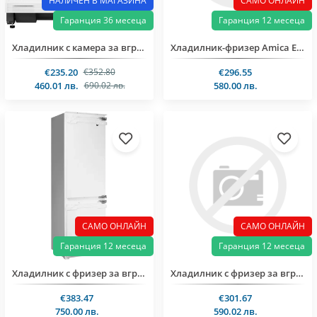
НАЛИЧЕН В МАГАЗИНА
САМО ОНЛАЙН
Гаранция 36 месеца
Гаранция 12 месеца
Хладилник с камера за вграждане A++ Zanker / AEG KEAK82ER
Хладилник-фризер Amica EKGCS 387 900
€235.20
€296.55
€352.80
460.01 лв.
580.00 лв.
690.02 лв.
САМО ОНЛАЙН
САМО ОНЛАЙН
Гаранция 12 месеца
Гаранция 12 месеца
Хладилник с фризер за вграждане BAUKNECHT KGIL 180F2 P
Хладилник с фризер за вграждане Bauknecht KGIS 1187
€383.47
€301.67
750.00 лв.
590.02 лв.