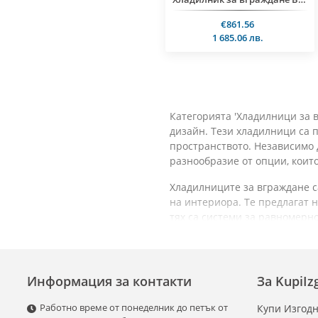
€861.56
1 685.06 лв.
Категорията 'Хладилници за 
дизайн. Тези хладилници са 
пространството. Независимо 
разнообразие от опции, коит
Хладилниците за вграждане с
на интериора. Те предлагат 
тях са системи за равномерн
храните за по-дълго време.
Много от моделите са оборуд
съобразното използване на у
Информация за контакти
За KupiI
различни видове продукти и 
Работно време от понеделник до петък от
Купи Изгодн
Пространственото разпределе