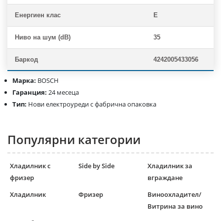
Енергиен клас
E
Ниво на шум (dB)
35
Баркод
4242005433056
Марка:
BOSCH
Гаранция:
24 месеца
Тип:
Нови електроуреди с фабрична опаковка
Популярни категории
Хладилник с
Side by Side
Хладилник за
фризер
вграждане
Хладилник
Фризер
Виноохладител/
Витрина за вино