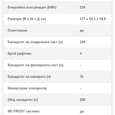
Енергийна консумация (kWh)
234
Размери (В х Ш х Д см)
177 x 54.1 x 54.8
Осветление
да
Капацитет на хладилната част (л)
184
Брой рафтове
4
Капацитет на фризерната част (л)
-
Капацитет на камерата (л)
76
Инверторен компресор
-
Общ капацитет (л)
260
NO FROST система
да