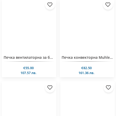
Печка вентилаторна за баня Muhler MBH-2007D, 2000W, eлектронно упр.
Печка конвекторна Muhler MPH-2332D, 2300W, Wi-Fi
€55.00
€82.50
107.57 лв.
161.36 лв.