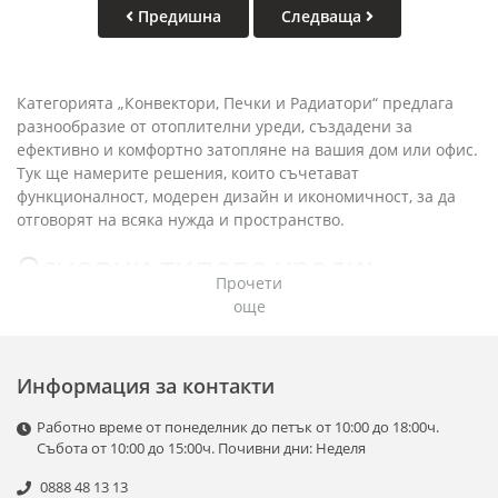
Предишна
Следваща
Категорията „Конвектори, Печки и Радиатори“ предлага
разнообразие от отоплителни уреди, създадени за
ефективно и комфортно затопляне на вашия дом или офис.
Тук ще намерите решения, които съчетават
функционалност, модерен дизайн и икономичност, за да
отговорят на всяка нужда и пространство.
Основни типове уреди:
Прочети
още
Конвектори:
Осигуряват равномерно разпределение на
топлината в помещението.
Информация за контакти
Енергийно ефективни модели с електронно
управление и термостати.
Работно време от понеделник до петък от 10:00 до 18:00ч.
Подходящи за монтаж на стена или поставяне на
Събота от 10:00 до 15:00ч. Почивни дни: Неделя
пода.
0888 48 13 13