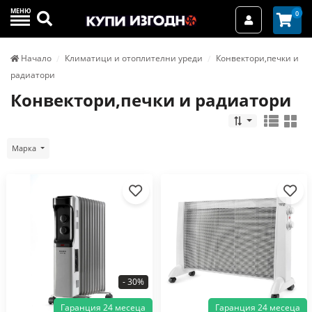
МЕНЮ
Търси
0
Вход / Реги
Начало
Климатици и отоплителни уреди
Конвектори,печки и
радиатори
Конвектори,печки и радиатори
Марка
- 30%
Гаранция 24 месеца
Гаранция 24 месеца