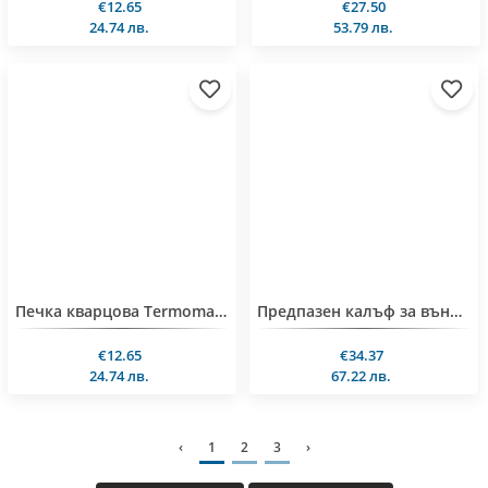
€12.65
€27.50
24.74 лв.
53.79 лв.
Печка кварцова Termomax TR8Q, 800W, бял
Предпазен калъф за външен газов отоплител пирамида Cover P
€12.65
€34.37
24.74 лв.
67.22 лв.
‹
1
2
3
›