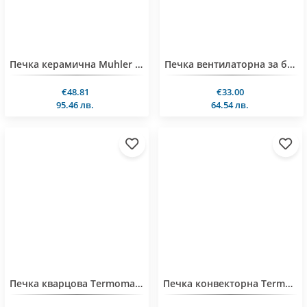
Печка керамична Muhler MMF-3290, 3000W, метална
Печка вентилаторна за баня Termomax TX2004B, 2000W
€48.81
€33.00
95.46 лв.
64.54 лв.
Печка кварцова Termomax TR8Q, 800W, червен
Печка конвекторна Termomax TR2013B, 2000W