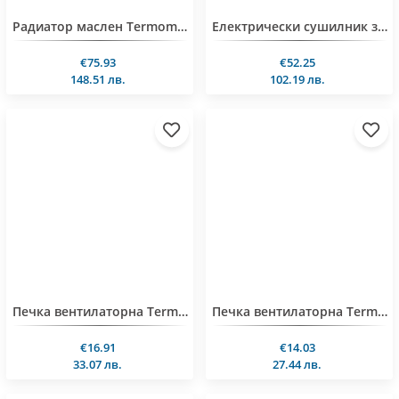
Радиатор маслен Termomax TR11WN, 2500W
Електрически сушилник за дрехи Muhler MCD-1255, 6 м, 8 тръби, до 10 кг
€75.93
€52.25
148.51 лв.
102.19 лв.
Печка вентилаторна Termomax TX2499, 2400W
Печка вентилаторна Termomax TX2900, 2000W
€16.91
€14.03
33.07 лв.
27.44 лв.