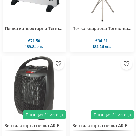
Печка конвекторна Termomax TR2000, 2000W, Wi-Fi
Печка кварцова Termomax TR30IS, 3000W, инфрачервена, стояща/стенна
€71.50
€94.21
139.84 лв.
184.26 лв.
Гаранция 24 месеца
Гаранция 24 месеца
Вентилаторна печка ARIELLI ACF-150
Вентилаторна печка ARIELLI AFH-230