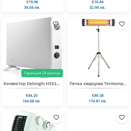
€19.96
€16.84
39.04 лв.
32.94 лв.
Гаранция 24 месеца
Конвектор Delonghi HSX2320F
Печка кварцова Termomax TR25IS, 2500W, инфрачервена, стояща/стенна
€84.20
€89.38
164.68 лв.
174.81 лв.