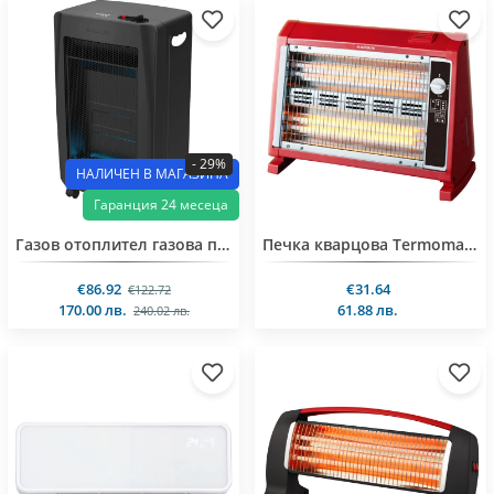
- 29%
НАЛИЧЕН В МАГАЗИНА
Гаранция 24 месеца
Газов отоплител газова печка за отопление Taurus
Печка кварцова Termomax TR416, 1600W, 4 тръби, вентилатор, овлажнител
€86.92
€31.64
€122.72
170.00 лв.
61.88 лв.
240.02 лв.