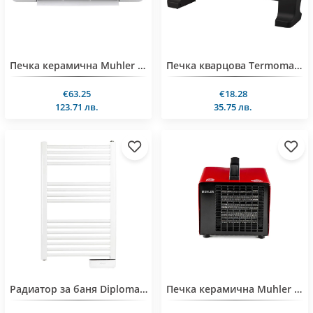
Печка керамична Muhler MCW-2035, 2000W, стенна, стъклен панел, LED дисплей, дистанционно управление
Печка кварцова Termomax TR312, 1200W, 3 тръби
€63.25
€18.28
123.71 лв.
35.75 лв.
Радиатор за бaня Diplomat К070, 750W, флуид, LED дисплей
Печка керамична Muhler MMF-2290, 2000W, метална