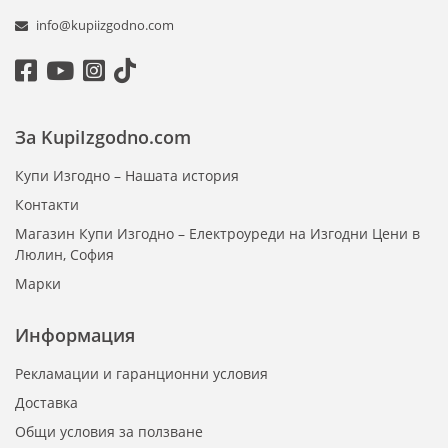
Електрически печки:
info@kupiizgodno.com
Компактни и лесни за преместване.
С разнообразие от функции, включително
вентилаторни режими и защита от прегряване.
Идеални за бързо затопляне на малки и средни
помещения.
За KupiIzgodno.com
Маслени радиатори:
Купи Изгодно – Нашата история
Задържат топлината дълго време, дори след
Контакти
изключване.
Магазин Купи Изгодно – Електроуреди на Изгодни Цени в
Тихи и безопасни за използване, идеални за спални
Люлин, София
и дневни помещения.
Марки
Инфрачервени печки и панели:
Информация
Затоплят директно хора и предмети, осигурявайки
ефективност и икономия.
Рекламации и гаранционни условия
С елегантен и дискретен дизайн, подходящи за
съвременни интериори.
Доставка
Общи условия за ползване
Основни характеристики: