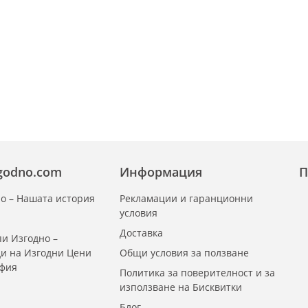
zgodno.com
Информация
П
о – Нашата история
Рекламации и гаранционни
условия
Доставка
и Изгодно –
ди на Изгодни Цени
Общи условия за ползване
офия
Политика за поверителност и за
използване на Бисквитки
Блог