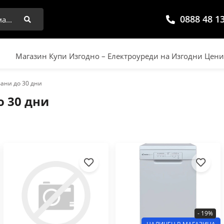
0888 48 1
Търси
Магазин Купи Изгодно – Електроуреди на Изгодни Цен
ани до 30 дни
о 30 дни
- 19%