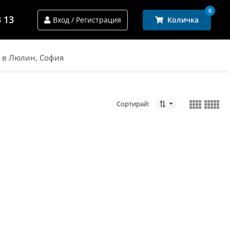
0
3 13
Вход / Регистрация
Количка
и в Люлин, София
Сортирай: