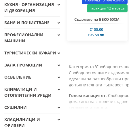
НАЛИЧЕН В МАГАЗИНА
КУХНЯ - ОРГАНИЗАЦИЯ
Гаранция 12 месеца
И ДЕКОРАЦИЯ
Съдомиялна BEKO 60СМ.
БАНЯ И ПОЧИСТВАНЕ
€100.00
ПРОФЕСИОНАЛНИ
195.58 лв.
МАШИНИ
ТУРИСТИЧЕСКИ КУФАРИ
ЗАЛА ПРОМОЦИИ
Категорията 'Свободностоящи
Свободностоящите съдомиялни 
ОСВЕТЛЕНИЕ
идеални за разнообразни про
допълнителната гъвкавост пр
КЛИМАТИЦИ И
ОТОПЛИТЕЛНИ УРЕДИ
Голям капацитет
: Свободно
домакинства с повече съдове
СУШИЛНИ
тенджери и тигани.
Интелигентни програми за
ХЛАДИЛНИЦИ И
съдове. Включват интензивни
ФРИЗЕРИ