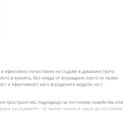
и ефективно почистване на съдове в домакинството.
сто в кухнята, без нужда от вграждане, което ги прави
т и ефективност като вградените модели, но с
о пространство, подходящо за по-големи семейства или
ране на съдовете – от малки чинии и чаши до по-големи
т програми, които улесняват измиването на различни видове
о замърсени чинии и деликатни програми за стъкло и фин