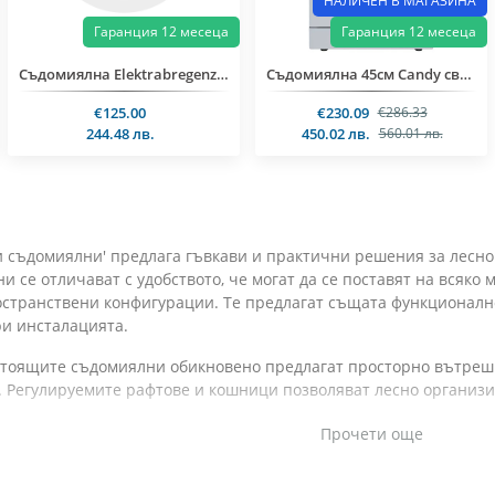
НАЛИЧЕН В МАГАЗИНА
Гаранция 12 месеца
Гаранция 12 месеца
Съдомиялна Elektrabregenz 60см.
Съдомиялна 45см Candy свободностояща
€125.00
€230.09
€286.33
244.48 лв.
450.02 лв.
560.01 лв.
 съдомиялни' предлага гъвкави и практични решения за лесно 
се отличават с удобството, че могат да се поставят на всяко мя
странствени конфигурации. Те предлагат същата функционалнос
и инсталацията.
стоящите съдомиялни обикновено предлагат просторно вътрешн
. Регулируемите рафтове и кошници позволяват лесно организи
Прочети още
 почистване
: Тези съдомиялни са оборудвани с разнообразие о
 програми за силно замърсени съдове, бързо измиване за лек