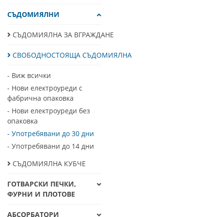
порцелан. Някои модели разп
замърсяване.
СЪДОМИЯЛНИ
Енергийна ефективност
: Св
СЪДОМИЯЛНА ЗА ВГРАЖДАНЕ
по-малко вода и електроенерг
'половин зареждане', което 
СВОБОДНОСТОЯЩА СЪДОМИЯЛНА
Удобство и лесно използва
- Виж всички
дори в други части на дома, 
- Нови електроуреди с
управлението им интуитивно 
фабрична опаковка
Дизайн и гъвкавост
: Предла
- Нови електроуреди без
модерни черни и инокс вариа
опаковка
- Употребявани до 30 дни
Свободностоящите съдомиялни
измиване, енергийна ефективн
- Употребявани до 14 дни
СЪДОМИЯЛНА КУБЧЕ
ГОТВАРСКИ ПЕЧКИ,
ФУРНИ И ПЛОТОВЕ
АБСОРБАТОРИ