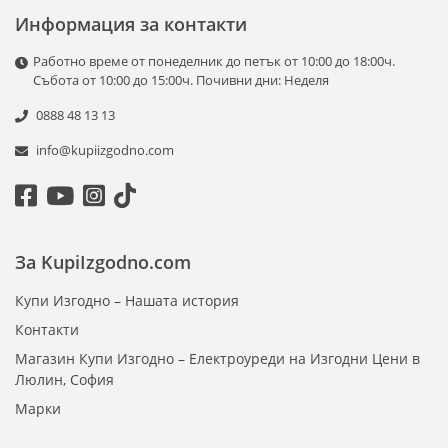
лесно измерване на съставки директно в съдове.
Информация за контакти
С компактния си дизайн и лесното управление,
Работно време от понеделник до петък от 10:00 до 18:00ч.
кухненските везни в нашата категория са подходящи както
Събота от 10:00 до 15:00ч. Почивни дни: Неделя
за начинаещи готвачи, така и за професионалисти.
0888 48 13 13
Изберете своята идеална везна и гответе с точност и
увереност!
info@kupiizgodno.com
За KupiIzgodno.com
Купи Изгодно – Нашата история
Контакти
Магазин Купи Изгодно – Електроуреди на Изгодни Цени в
Люлин, София
Марки