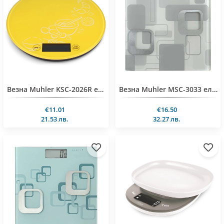
Везна Muhler KSC-2026R ел.кухненска, жълт, 5kg
Везна Muhler MSC-3033 електронна, Цвят2 , 180 kg
€11.01
€16.50
21.53 лв.
32.27 лв.