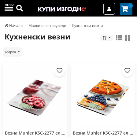
МЕНЮ
Търси
0
Вход / Реги
Начало
Малки електроуреди
Кухненски везни
Кухненски везни
Марка
Везна Muhler KSC-2277 ел.кухненска,Iceberry, 5kg
Везна Muhler KSC-2277 ел.кухненска,Juicy, 5kg