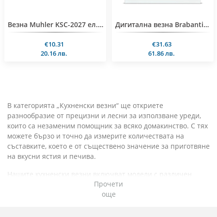
Везна Muhler KSC-2027 ел.кухненска, Sweet, 5kg
Дигитална везна Brabantia, White
€10.31
€31.63
20.16 лв.
61.86 лв.
В категорията „Кухненски везни“ ще откриете
разнообразие от прецизни и лесни за използване уреди,
които са незаменим помощник за всяко домакинство. С тях
можете бързо и точно да измерите количествата на
съставките, което е от съществено значение за приготвяне
на вкусни ястия и печива.
Нашите кухненски везни включват модели с различен
Прочети
капацитет и функции – от класически механични до
още
модерни дигитални везни с висока точност. Много от тях
предлагат функции като автоматично изключване, опция
за измерване на различни единици и вградена тара за