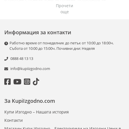
Прочети
всякакъв вид кухня. Моделите са оборудвани с модерни
още
технологии като сензорно управление, защита от
прегряване, автоматично изключване и бързо загряване.
Газовите котлони осигуряват прецизен контрол над
температурата, а индукционните предлагат енергийна
Информация за контакти
ефективност и безопасност.
Работно време от понеделник до петък от 10:00 до 18:00ч.
Съчетавайки практичност, елегантен дизайн и
Събота от 10:00 до 15:00ч. Почивни дни: Неделя
надеждност, котлоните в нашата категория са идеални за
0888 48 13 13
приготвяне на всякакви ястия. Разгледайте нашия
асортимент и изберете подходящия модел за вашата
info@kupiizgodno.com
кухня!
За KupiIzgodno.com
Купи Изгодно – Нашата история
Контакти
Магазин Купи Изгодно – Електроуреди на Изгодни Цени в