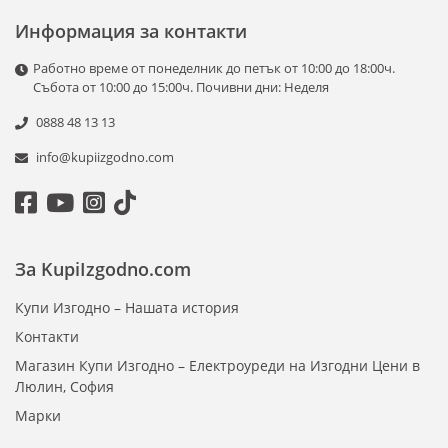
функции като отложен старт, настройка на степента на
изпичане и автоматично добавяне на съставки като ядки
Информация за контакти
или семена.
Работно време от понеделник до петък от 10:00 до 18:00ч.
С компактен дизайн, лесно управление и възможност за
Събота от 10:00 до 15:00ч. Почивни дни: Неделя
персонализиране на рецептите, хлебопекарните са
0888 48 13 13
идеалното решение за всеки, който цени качеството и
аромата на прясно изпечения хляб. Разгледайте нашата
info@kupiizgodno.com
гама и изберете подходящия уред за вашата кухня!
За KupiIzgodno.com
Купи Изгодно – Нашата история
Контакти
Магазин Купи Изгодно – Електроуреди на Изгодни Цени в
Люлин, София
Марки