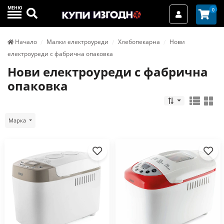
МЕНЮ
Търси
0
Вход / Реги
Начало
Малки електроуреди
Хлебопекарна
Нови
електроуреди с фабрична опаковка
Нови електроуреди с фабрична
опаковка
Марка