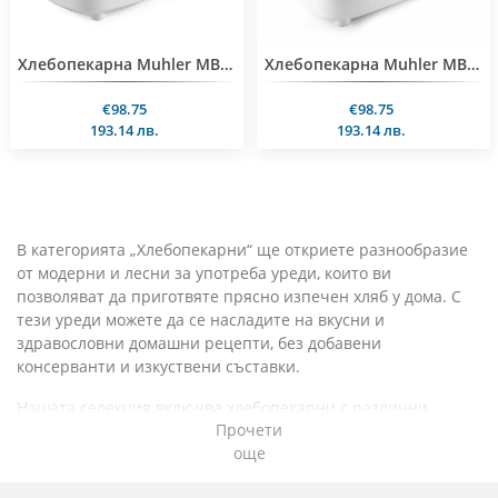
Хлебопекарна Muhler MBM-1509, две бъркалки, бял-сив
Хлебопекарна Muhler MBM-1502, две бъркалки, бял-червен
€98.75
€98.75
193.14 лв.
193.14 лв.
В категорията „Хлебопекарни“ ще откриете разнообразие
от модерни и лесни за употреба уреди, които ви
позволяват да приготвяте прясно изпечен хляб у дома. С
тези уреди можете да се насладите на вкусни и
здравословни домашни рецепти, без добавени
консерванти и изкуствени съставки.
Нашата селекция включва хлебопекарни с различни
Прочети
програми за приготвяне на бял, пълнозърнест,
още
безглутенов и сладък хляб, както и опции за месене на
тесто за пица, козунак или паста. Някои модели предлагат