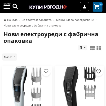
МЕНЮ
Търси
0
Вход / Реги
Начало
За тялото и здравето
Машинки за подстригване
Нови електроуреди с фабрична опаковка
Нови електроуреди с фабрична
опаковка
Марка