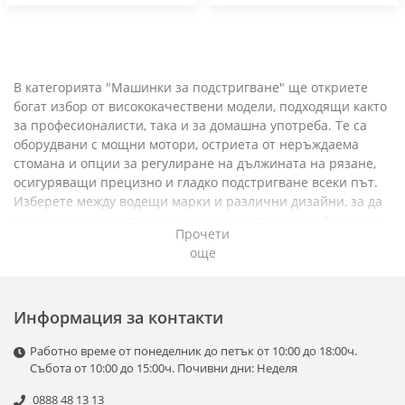
В категорията "Машинки за подстригване" ще откриете
богат избор от висококачествени модели, подходящи както
за професионалисти, така и за домашна употреба. Те са
оборудвани с мощни мотори, остриета от неръждаема
стомана и опции за регулиране на дължината на рязане,
осигуряващи прецизно и гладко подстригване всеки път.
Изберете между водещи марки и различни дизайни, за да
намерите идеалното решение за вашите нужди. С нашите
Прочети
машинки за подстригване ще постигнете перфектен
още
резултат с лекота и комфорт.
Информация за контакти
Работно време от понеделник до петък от 10:00 до 18:00ч.
Събота от 10:00 до 15:00ч. Почивни дни: Неделя
0888 48 13 13