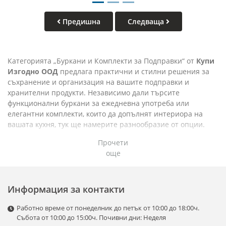
Предишна
Следваща
Категорията „Буркани и Комплекти за Подправки“ от
Купи
Изгодно ООД
предлага практични и стилни решения за
съхранение и организация на вашите подправки и
хранителни продукти. Независимо дали търсите
функционални буркани за ежедневна употреба или
елегантни комплекти, които да допълнят интериора на
вашата кухня, тук ще намерите разнообразие от опции.
Видове продукти в
Прочети
още
категорията:
Буркани за подправки:
Информация за контакти
Компактни и удобни, подходящи за съхранение на
Работно време от понеделник до петък от 10:00 до 18:00ч.
сол, черен пипер, куркума и други подправки.
Събота от 10:00 до 15:00ч. Почивни дни: Неделя
Изработени от стъкло, керамика, пластмаса или