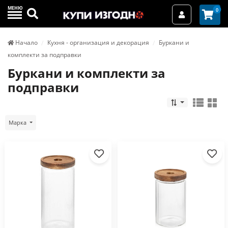
МЕНЮ
Търси
0
Вход / Реги
Начало
Кухня - организация и декорация
Буркани и
комплекти за подправки
Буркани и комплекти за
подправки
Марка