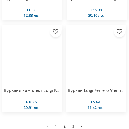
€6.56
€15.39
12.83 лв.
30.10 лв.
Буркани комплект Luigi Ferrero Vienna FR-4127 700ml 2 броя
Буркан Luigi Ferrero Vienna FR-4107 700ml
€10.69
€5.84
20.91 лв.
11.42 лв.
‹
1
2
3
›