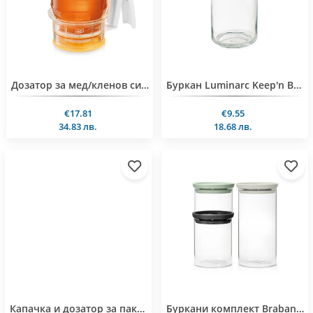
Дозатор за мед/кленов сироп Tescoma Delicia
Буркан Luminarc Keep'n Box 1L
€17.81
€9.55
34.83 лв.
18.68 лв.
Капачка и дозатор за пакети Tescoma Presto
Буркани комплект Brabantia Stackable 0.3L+0.6L+1.1L, Light Grey/Dark Grey/Jade Green, 3 броя