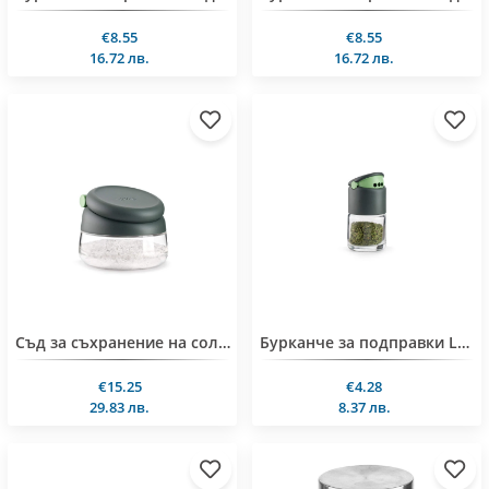
€8.55
€8.55
16.72 лв.
16.72 лв.
Съд за съхранение на сол/захар Lekue Ø12.4xH10.1cm, с лъжичка
Бурканче за подправки Lekue Ø5.2xH9.2cm
€15.25
€4.28
29.83 лв.
8.37 лв.