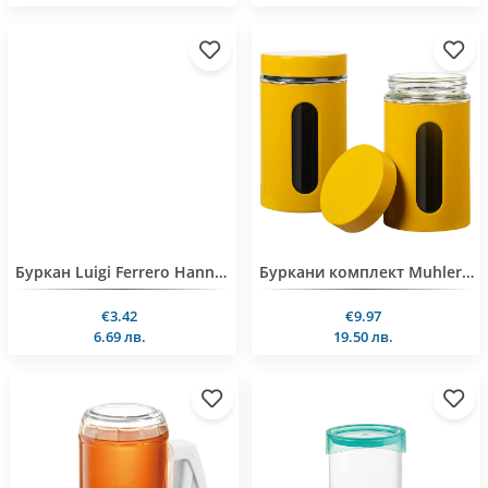
Буркан Luigi Ferrero Hanna FR-1408BXS 300ml, черен
Буркани комплект Muhler Ida MR-2406YM 1.05L 2 броя
€3.42
€9.97
6.69 лв.
19.50 лв.