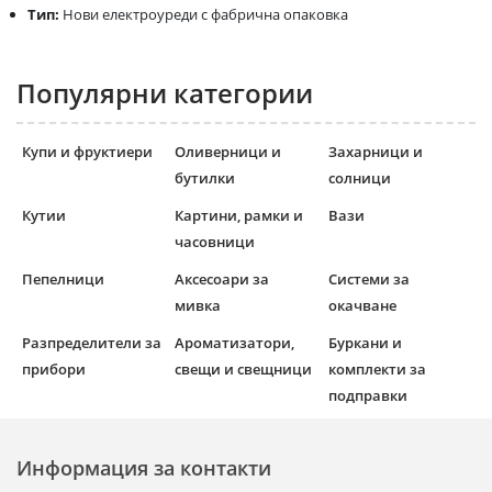
Тип:
Нови електроуреди с фабрична опаковка
Популярни категории
Купи и фруктиери
Оливерници и
Захарници и
бутилки
солници
Кутии
Картини, рамки и
Вази
часовници
Пепелници
Аксесоари за
Системи за
мивка
окачване
Разпределители за
Ароматизатори,
Буркани и
прибори
свещи и свещници
комплекти за
подправки
Информация за контакти