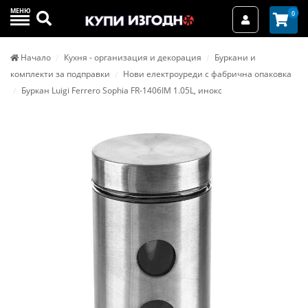
МЕНЮ
Търси
0
Вход / Реги
Начало
Кухня - организация и декорация
Буркани и
комплекти за подправки
Нови електроуреди с фабрична опаковка
Буркан Luigi Ferrero Sophia FR-1406IM 1.05L, инокс