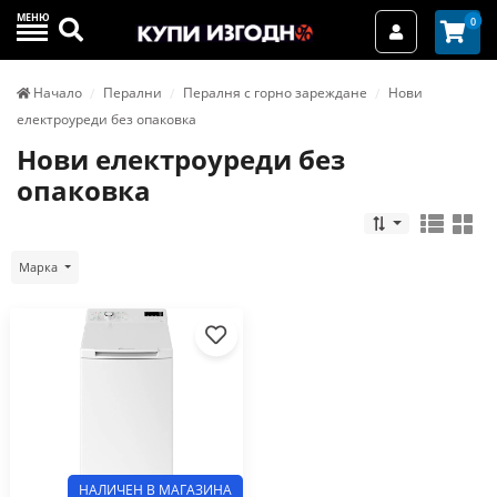
МЕНЮ
Търси
0
Вход / Реги
Начало
Перални
Пералня с горно зареждане
Нови
електроуреди без опаковка
Нови електроуреди без
опаковка
Марка
НАЛИЧЕН В МАГАЗИНА