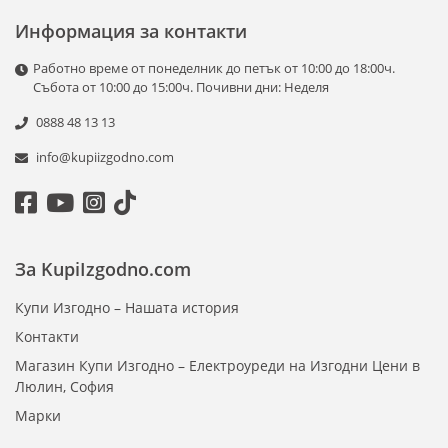
програми за забързаното ежедневие. С мощни и тихи
Информация за контакти
инверторни мотори, те осигуряват дълготрайна работа с
минимални разходи за поддръжка. Специалните функции
Работно време от понеделник до петък от 10:00 до 18:00ч.
за предотвратяване на образуването на гънки и
Събота от 10:00 до 15:00ч. Почивни дни: Неделя
равномерното разпределение на прането допринасят за
безупречен резултат всеки път. Пералните с горно
0888 48 13 13
зареждане са идеалният избор за тези, които искат
надежден уред, който да пести време, място и ресурси.
info@kupiizgodno.com
За KupiIzgodno.com
Купи Изгодно – Нашата история
Контакти
Магазин Купи Изгодно – Електроуреди на Изгодни Цени в
Люлин, София
Марки