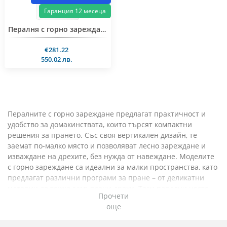
Гаранция 12 месеца
Пералня с горно зареждане Bauknecht WAT Prime 652 Di N
€281.22
550.02 лв.
Пералните с горно зареждане предлагат практичност и
удобство за домакинствата, които търсят компактни
решения за прането. Със своя вертикален дизайн, те
заемат по-малко място и позволяват лесно зареждане и
изваждане на дрехите, без нужда от навеждане. Моделите
с горно зареждане са идеални за малки пространства, като
предлагат различни програми за пране – от деликатни
материи до тежко замърсени дрехи. Тези перални често
Прочети
разполагат с иновативни технологии като сензори за
още
интелигентно използване на вода и енергия, автоматично
регулиране на циклите спрямо теглото на прането и бързи