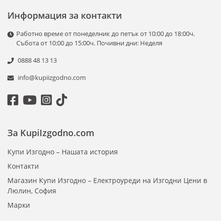
готвене, варене на пара, печене, пържене и дори
Информация за контакти
приготвяне на кисело мляко. С тях лесно можете да
приготвите супи, задушени ястия, ориз, десерти и още
Работно време от понеделник до петък от 10:00 до 18:00ч.
много. Те предлагат автоматични програми и опция за
Събота от 10:00 до 15:00ч. Почивни дни: Неделя
персонализиране на настройките за максимален контрол
0888 48 13 13
върху процеса на готвене.
info@kupiizgodno.com
Основни предимства:
Спестяват време чрез автоматични програми.
Осигуряват равномерно приготвяне на храната.
Лесни за употреба и почистване, благодарение на
незалепващите купи.
За KupiIzgodno.com
Купи Изгодно – Нашата история
Еърфрайъри
Контакти
Еърфрайърите са революционен уред, който използва
Магазин Купи Изгодно – Електроуреди на Изгодни Цени в
горещ въздух вместо масло за приготвяне на хрупкави и
Люлин, София
вкусни храни с по-малко мазнини. Подходящи са за
Марки
пържене, печене, гриловане и дори приготвяне на
десерти. Еърфрайърите са перфектното решение за