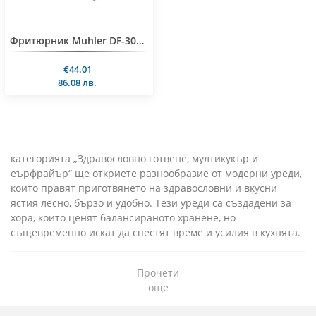
Фритюрник Muhler DF-3030IX 3.0 Л, неръждаема стомана
€44.01
86.08 лв.
категорията „Здравословно готвене, мултикукър и
еърфрайър“ ще откриете разнообразие от модерни уреди,
които правят приготвянето на здравословни и вкусни
ястия лесно, бързо и удобно. Тези уреди са създадени за
хора, които ценят балансираното хранене, но
същевременно искат да спестят време и усилия в кухнята.
Мултикукъри
Прочети
още
Мултикукърите са универсални уреди, които съчетават
множество функции в едно – готвене под налягане, бавно