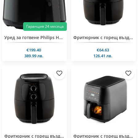
Гаранция 24 месеца
Уред за готвене Philips HD9280/90 XL Essential
Фритюрник с горещ въздух MUHLER MFX-415D
€199.40
€64.63
389.99 лв.
126.41 лв.
Фритюрник с горещ въздух MUHLER MFX-414M
Фритюрник с горещ въздух Muhler MFX-815, 1700W, LED