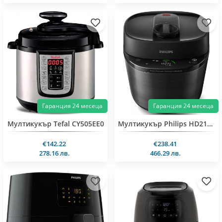
Гаранция 24 месеца
Гаранция 24 месеца
Мултикукър Tefal CY505EE0
Мултикукър Philips HD2151/40
€142.22
€238.41
278.16 лв.
466.29 лв.