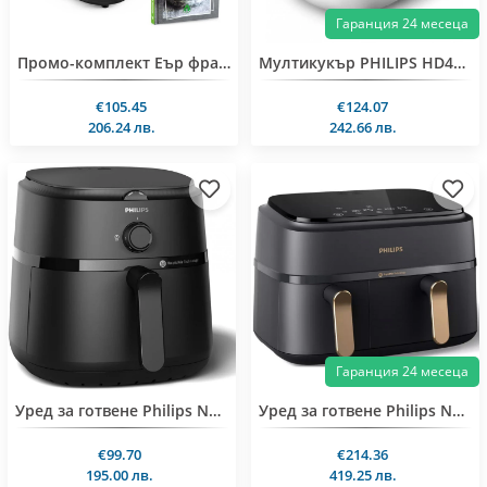
Гаранция 24 месеца
Промо-комплект Еър фрайер Muhler MFX-815, 1700W, 8L, LED + Книга с 69 вкусни рецепти за еър фрайър - автор Борислава Люцканова
Мултикукър PHILIPS HD4713/40
€105.45
€124.07
206.24 лв.
242.66 лв.
Гаранция 24 месеца
Уред за готвене Philips NA130/00
Уред за готвене Philips NA352/00 Airfryer
€99.70
€214.36
195.00 лв.
419.25 лв.