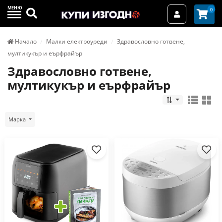
МЕНЮ
Търси
0
Вход / Реги
Начало
Малки електроуреди
Здравословно готвене,
мултикукър и еърфрайър
Здравословно готвене,
мултикукър и еърфрайър
Марка