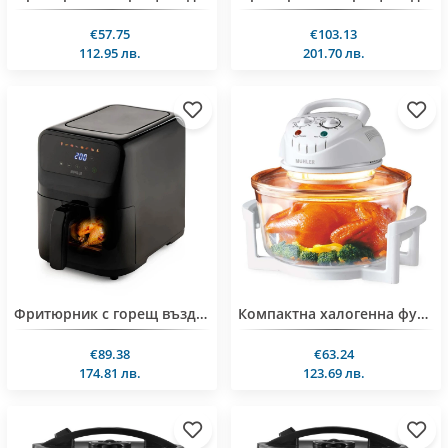
€57.75
€103.13
112.95 лв.
201.70 лв.
Фритюрник с горещ въздух Muhler MFX-515, 1500W, LED
Компактна халогенна фурна и еър фрайър 2в1 Muhler MFC-1200, 1400W, 12 л
€89.38
€63.24
174.81 лв.
123.69 лв.