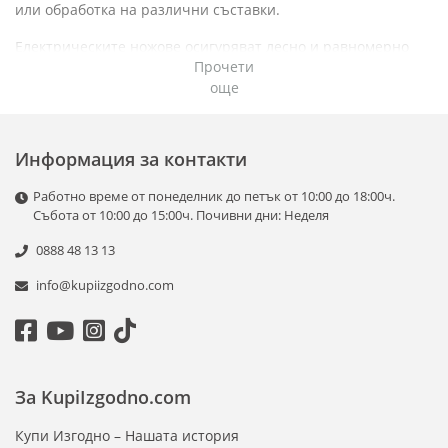
или обработка на различни съставки.
Електрическите ножове осигуряват лесно и равномерно
Прочети
рязане на хляб, месо или замразени продукти, без излишно
още
натоварване. Кухненските роботи комбинират множество
функции, като рязане, смилане, настъргване и смесване,
което ги прави универсален помощник за всякакви
рецепти.
Информация за контакти
С компактни дизайни, лесно управление и разнообразие от
Работно време от понеделник до петък от 10:00 до 18:00ч.
приставки, тези уреди са подходящи за домакинства с
Събота от 10:00 до 15:00ч. Почивни дни: Неделя
всякакви нужди. Разгледайте нашите електрически ножове
0888 48 13 13
и кухненски роботи и открийте перфектното допълнение
към вашата кухня!
info@kupiizgodno.com
За KupiIzgodno.com
Купи Изгодно – Нашата история