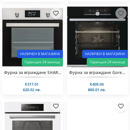
НАЛИЧЕН В МАГАЗИНА
НАЛИЧЕН В МАГАЗИНА
Гаранция 24 месеца
Гаранция 24 месеца
Фурна за вграждане SHARP К-500К19WL0
Фурна за вграждане Gorenje BOS6747A09BG0T
€317.01
€409.04
620.02 лв.
800.01 лв.