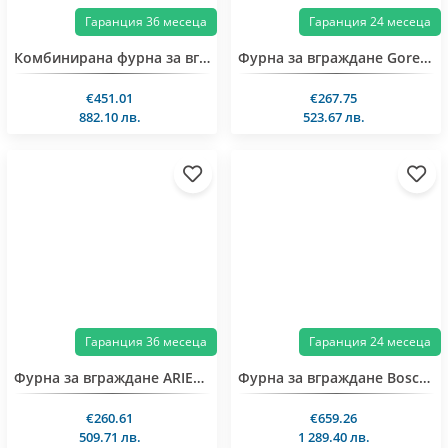
Гаранция 36 месеца
Гаранция 24 месеца
Комбинирана фурна за вграждане ARIELLI AOE-1472BMW
Фурна за вграждане Gorenje BO6735E02XK0
€451.01
€267.75
882.10 лв.
523.67 лв.
Гаранция 36 месеца
Гаранция 24 месеца
Фурна за вграждане ARIELLI AOE-1372BAF
Фурна за вграждане Bosch HBG578EB3
€260.61
€659.26
509.71 лв.
1 289.40 лв.