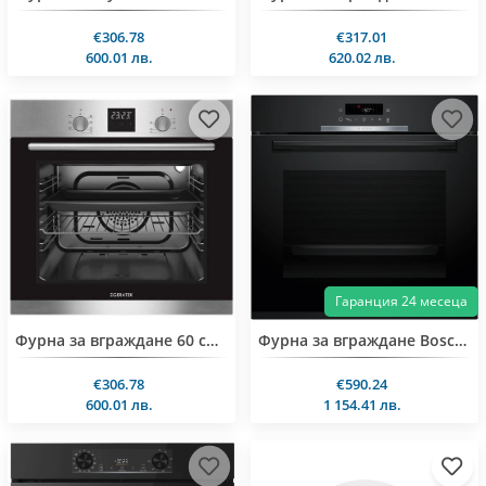
€306.78
€317.01
600.01 лв.
620.02 лв.
Гаранция 24 месеца
Фурна за вграждане 60 см инокс Geratek EB7000
Фурна за вграждане Bosch HBA372EB4
€306.78
€590.24
600.01 лв.
1 154.41 лв.