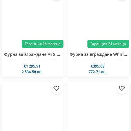
Гаранция 24 месеца
Гаранция 24 месеца
Фурна за вграждане AEG TB8SB73ZAB
Фурна за вграждане Whirlpool WOI5S8HM0SXA
€1 295.91
€395.08
2 534.58 лв.
772.71 лв.