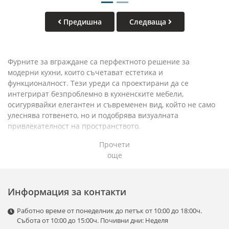
Предишна
Следваща
Фурните за вграждане са перфектното решение за
модерни кухни, които съчетават естетика и
функционалност. Тези уреди са проектирани да се
интегрират безпроблемно в кухненските мебели,
осигурявайки елегантен и съвременен вид, който не само
улеснява готвенето, но и подобрява визуалната
привлекателност на пространството.
Прочети
Компактен дизайн и ефективност
: Фурните за вграждане
още
предлагат компактен и стилен дизайн, който оптимизира
пространството в кухнята. Те могат да бъдат монтирани на
различни височини, което позволява лесен достъп и
комфорт при готвене. Независимо дали става дума за
Информация за контакти
класическа или съвременна кухня, фурните за вграждане
се предлагат в различни стилове и цветове, за да се
Работно време от понеделник до петък от 10:00 до 18:00ч.
впишат перфектно в интериора.
Събота от 10:00 до 15:00ч. Почивни дни: Неделя