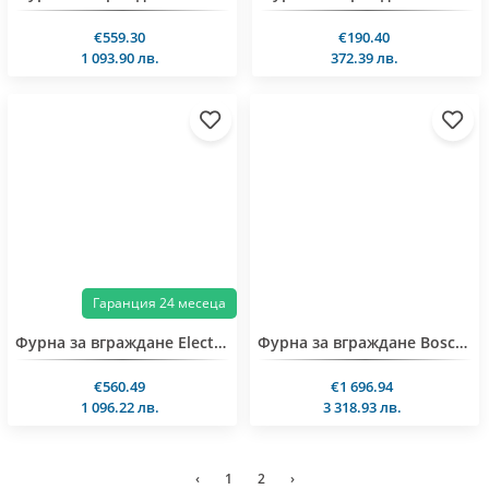
€559.30
€190.40
1 093.90 лв.
372.39 лв.
Гаранция 24 месеца
Фурна за вграждане Electrolux EOD6P77WZ
Фурна за вграждане Bosch HRG7784B1
€560.49
€1 696.94
1 096.22 лв.
3 318.93 лв.
‹
1
2
›