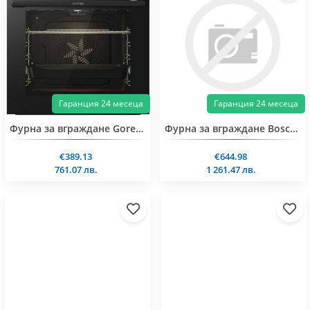
Гаранция 24 месеца
Гаранция 24 месеца
Фурна за вграждане Gorenje BOP6373E28EBG
Фурна за вграждане Bosch HBG578ES3
€389.13
€644.98
761.07 лв.
1 261.47 лв.