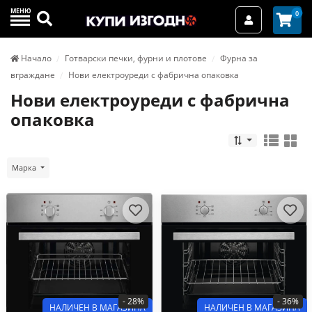
МЕНЮ
Търси
0
Вход / Реги
Начало
Готварски печки, фурни и плотове
Фурна за
вграждане
Нови електроуреди с фабрична опаковка
Нови електроуреди с фабрична
опаковка
Марка
- 28%
- 36%
НАЛИЧЕН В МАГАЗИНА
НАЛИЧЕН В МАГАЗИНА