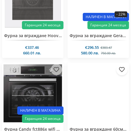
- 22%
НАЛИЧЕН В МАГАЗИНА
Гаранция 24 месеца
Гаранция 24 месеца
Фурна за вграждане Hoover HOC3T7178WD
Фурна за вграждане Geratek Florenz EB7000
€337.46
€296.55
€383.47
660.01 лв.
580.00 лв.
750.00 лв.
НАЛИЧЕН В МАГАЗИНА
Гаранция 24 месеца
Фурна Candy fct886x wifi пиролиза конвекция
Фурна за вграждане 60см Geratek EB9000