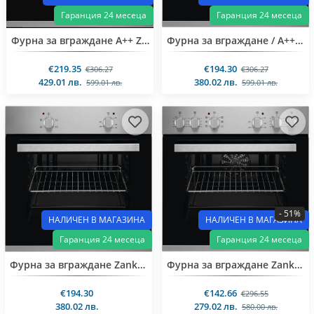
Гаранция 24 месеца
Гаранция 24 месеца
Фурна за вграждане A++ Zanker /AEG KOB20702XB
Фурна за вграждане / A++ / Zanker / AEG KOB20723XK / Охлаждащ вентилатор
€219.35
€194.30
€306.27
€306.27
429.01 лв.
380.02 лв.
599.01 лв.
599.01 лв.
- 51%
НАЛИЧЕН В МАГАЗИНА
НАЛИЧЕН В МАГАЗИНА
Гаранция 24 месеца
Гаранция 24 месеца
Фурна за вграждане Zanker KOB10402XB
Фурна за вграждане Zanker KOU20712XB
€194.30
€142.66
€296.55
380.02 лв.
279.02 лв.
580.00 лв.