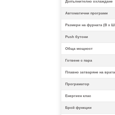
Допълнително охлаждане
Автоматични програми
Размери на фурната (В x Ш 
Push бутони
Обща мощност
Готвене с пара
Плавно затваряне на врата
Програматор
Енергиен клас
Брой функции