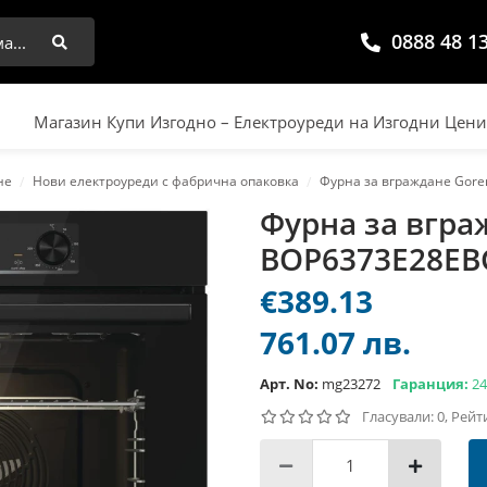
0888 48 1
Търси
Магазин Купи Изгодно – Електроуреди на Изгодни Цен
ане
Нови електроуреди с фабрична опаковка
Фурна за вграждане Gor
Фурна за вгра
BOP6373E28EB
€389.13
761.07 лв.
Арт. No:
mg23272
Гаранция:
24
Гласували: 0, Рейт