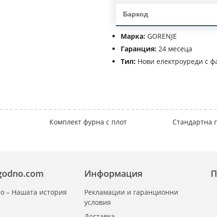
Баркод
Марка:
GORENJE
Гаранция:
24 месеца
Тип:
Нови електроуреди с ф
Комплект фурна с плот
Стандартна г
zgodno.com
Информация
П
о – Нашата история
Рекламации и гаранционни
условия
Доставка