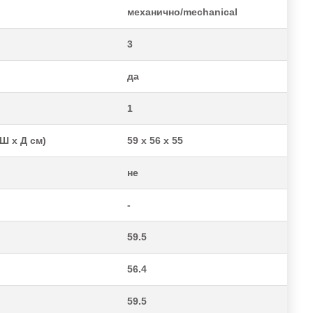
механично/mechanical
3
да
1
Ш x Д см)
59 х 56 х 55
не
-
59.5
56.4
59.5