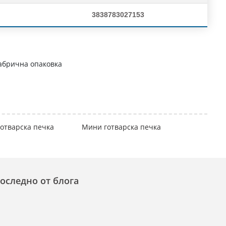
3838783027153
абрична опаковка
отварска печка
Мини готварска печка
оследно от блога