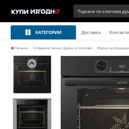
КАТЕГОРИИ
Доставка
Контакти
Начало
Готварски печки, фурни и плотове
Фурна за вгражд