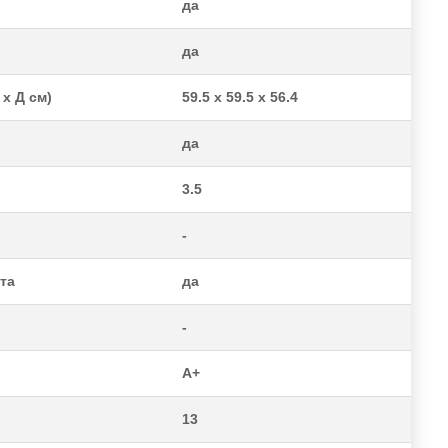
да
да
x Д см)
59.5 х 59.5 х 56.4
да
3.5
-
та
да
-
A+
13