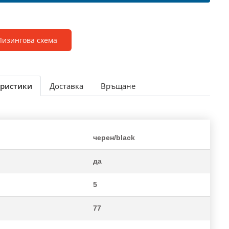
Лизингова схема
ристики
Доставка
Връщане
черен/black
да
5
77