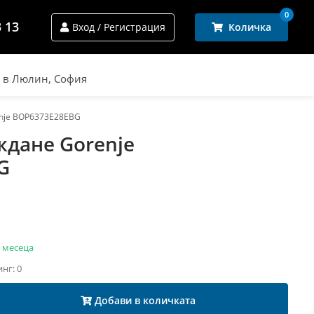
0
3 13
Вход / Регистрация
Количка
и в Люлин, София
enje BOP6373E28EBG
ждане Gorenje
G
 месеца
инг: 0
Добави в количката