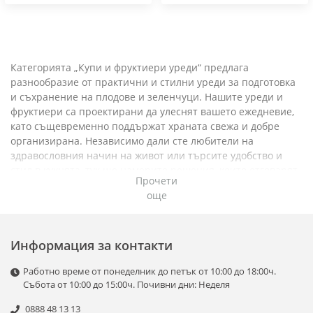
Категорията „Купи и фруктиери уреди“ предлага
разнообразие от практични и стилни уреди за подготовка
и съхранение на плодове и зеленчуци. Нашите уреди и
фруктиери са проектирани да улеснят вашето ежедневие,
като същевременно поддържат храната свежа и добре
организирана. Независимо дали сте любители на
здравословния начин на живот или търсите удобство и
стил в кухнята, тук ще намерите решения, които отговарят
Прочети
на вашите нужди.
още
Основни уреди и фруктиери:
Сокоизтисквачки и миксери:
Информация за контакти
Идеални за приготвяне на прясно изцедени сокове,
Работно време от понеделник до петък от 10:00 до 18:00ч.
смутита и други здравословни напитки.
Събота от 10:00 до 15:00ч. Почивни дни: Неделя
Разнообразие от модели с различни мощности и
0888 48 13 13
функции.