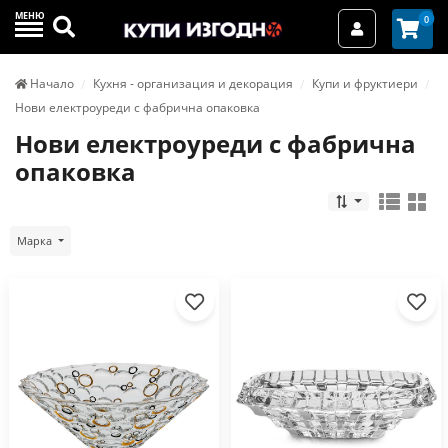
МЕНЮ
Търси
0
Вход / Реги
Начало
Кухня - организация и декорация
Купи и фруктиери
Нови електроуреди с фабрична опаковка
Нови електроуреди с фабрична
опаковка
Марка