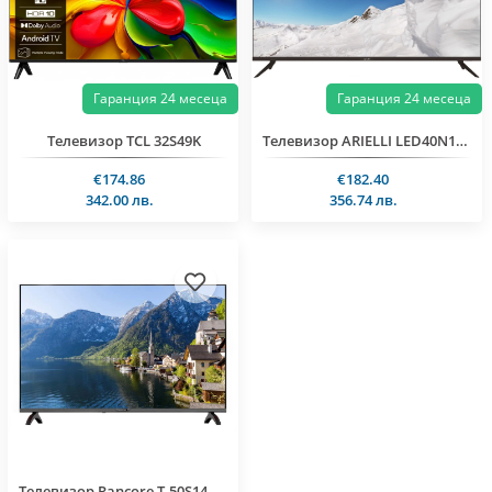
Гаранция 24 месеца
Гаранция 24 месеца
Телевизор TCL 32S49K
Телевизор ARIELLI LED40N118VDA SMART
€174.86
€182.40
342.00 лв.
356.74 лв.
Телевизор Rancore T-50S14, 4K, Smart