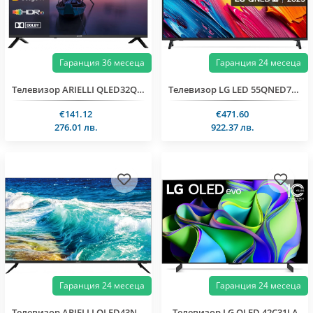
Гаранция 36 месеца
Гаранция 24 месеца
Телевизор ARIELLI QLED32QM10GTV SMART
Телевизор LG LED 55QNED70A6A
€141.12
€471.60
276.01 лв.
922.37 лв.
Гаранция 24 месеца
Гаранция 24 месеца
Телевизор ARIELLI QLED43N218VDA SMART
Телевизор LG OLED 42C31LA