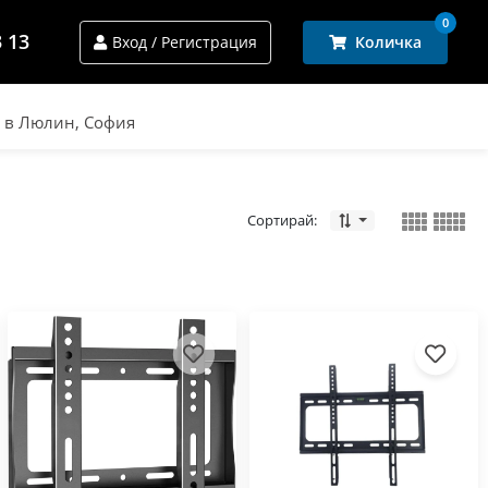
0
3 13
Вход / Регистрация
Количка
и в Люлин, София
Сортирай: