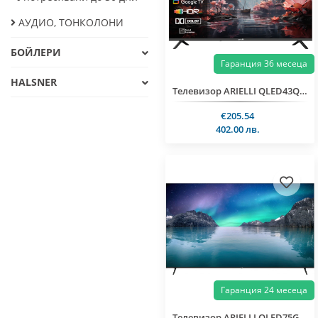
АУДИО, ТОНКОЛОНИ
БОЙЛЕРИ
Гаранция 36 месеца
HALSNER
Телевизор ARIELLI QLED43QM10GTV SMART
€205.54
402.00 лв.
Гаранция 24 месеца
Телевизор ARIELLI QLED75GT16VDA SMART