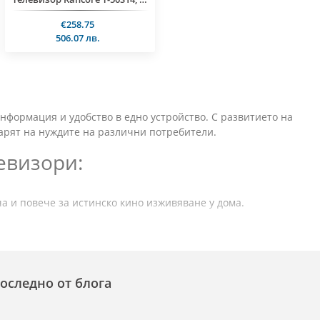
€258.75
506.07 лв.
нформация и удобство в едно устройство. С развитието на
варят на нуждите на различни потребители.
евизори:
а и повече за истинско кино изживяване у дома.
оследно от блога
одерни конзоли.
за бъдещи технологии.