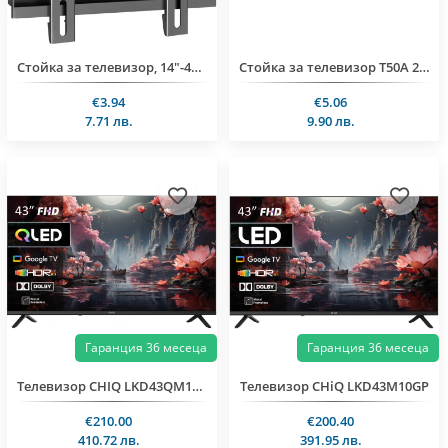
Стойка за телевизор, 14"-47", 25kg
Стойка за телевизор T50A 26"-65", 50kg
€3.94
€5.06
7.71 лв.
9.90 лв.
Гаранция 36 месеца
Гаранция 36 месеца
Телевизор CHIQ LKD43QM10GP
Телевизор CHiQ LKD43M10GP
€210.00
€200.40
410.72 лв.
391.95 лв.