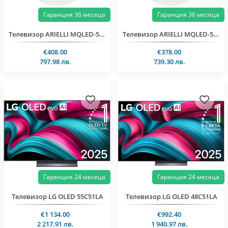
Гаранция 36 месеца
Гаранция 36 месеца
Телевизор ARIELLI MQLED-55N10T SMART
Телевизор ARIELLI MQLED-50N10T SMART
€408.00
€378.00
797.98 лв.
739.30 лв.
Гаранция 24 месеца
Гаранция 24 месеца
Телевизор LG OLED 55C51LA
Телевизор LG OLED 48C51LA
€1 134.00
€992.40
2 217.91 лв.
1 940.97 лв.