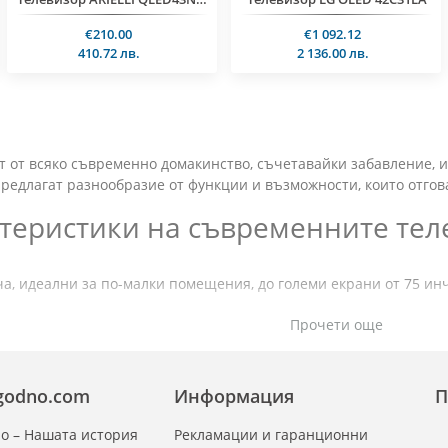
€210.00
€1 092.12
410.72 лв.
2 136.00 лв.
т от всяко съвременно домакинство, съчетавайки забавление, и
предлагат разнообразие от функции и възможности, които отго
теристики на съвременните тел
а, идеални за по-малки помещения, до големи екрани от 75 инч
Прочети още
 по-малки екрани и бюджетни решения.
а по-добро качество на изображението за филми и игри.
zgodno.com
Информация
П
детайлност и яснота, идеална за стрийминг на съдържание и м
то качество на изображение с невероятни детайли, подходящо 
о – Нашата история
Рекламации и гаранционни