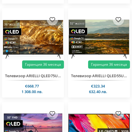
Гаранция 36 месеца
Гаранция 36 месеца
Телевизор ARIELLI QLED75UD10GTV SMART
Телевизор ARIELLI QLED55UD10GTV SMART
€668.77
€323.34
1 308.00 лв.
632.40 лв.