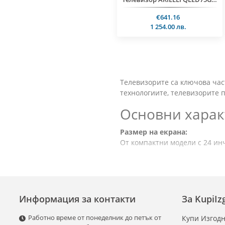
€641.16
1 254.00 лв.
Телевизорите са ключова час
технологиите, телевизорите 
Основни харак
Размер на екрана:
От компактни модели с 24 инч
Резолюция:
HD (720p):
Подходяща за
Full HD (1080p):
Предлаг
Информация за контакти
За KupiI
4K Ultra HD:
Осигурява 
8K Ultra HD:
Най-високо
Работно време от понеделник до петък от
Купи Изгодн