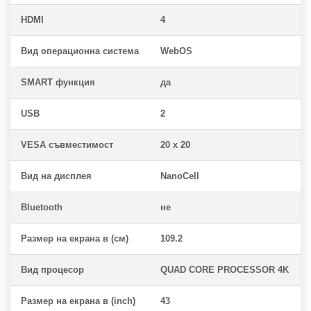
HDMI
4
Вид операционна система
WebOS
SMART функция
да
USB
2
VESA съвместимост
20 x 20
Вид на дисплея
NanoCell
Bluetooth
не
Размер на екрана в (см)
109.2
Вид процесор
QUAD CORE PROCESSOR 4K
Размер на екрана в (inch)
43