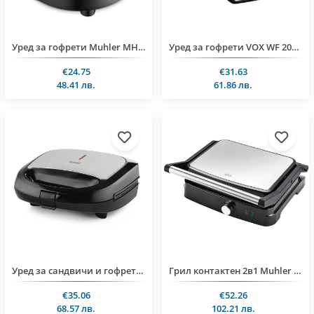
Уред за гофрети Muhler MHT-1010W, плочи-детелина
Уред за гофрети VOX WF 2081 M, 1000W, незалепващо покритие
€24.75
€31.63
48.41 лв.
61.86 лв.
Уред за сандвичи и гофрети 2в1 Muhler MH-899D, плочи-грил и белгийска гофрета
Грил контактен 2в1 Muhler MHT-2824
€35.06
€52.26
68.57 лв.
102.21 лв.