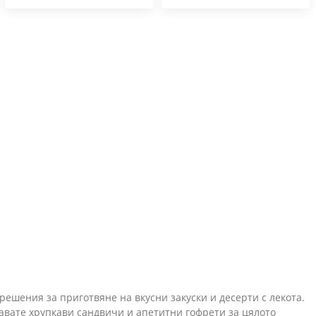
ешения за приготвяне на вкусни закуски и десерти с лекота.
давате хрупкави сандвичи и апетитни гофрети за цялото