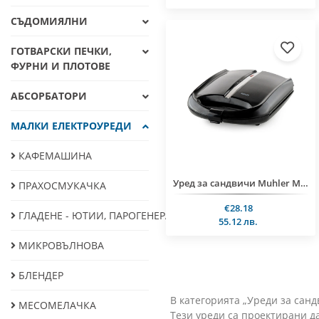
СЪДОМИЯЛНИ
ГОТВАРСКИ ПЕЧКИ,
ФУРНИ И ПЛОТОВЕ
АБСОРБАТОРИ
МАЛКИ ЕЛЕКТРОУРЕДИ
КАФЕМАШИНА
Уред за сандвичи Muhler MHT-1444G, грил плоча
ПРАХОСМУКАЧКА
€28.18
ГЛАДЕНЕ - ЮТИИ, ПАРОГЕНЕРАТОРИ И ДРУГИ
55.12 лв.
МИКРОВЪЛНОВА
БЛЕНДЕР
В категорията „Уреди за сан
МЕСОМЕЛАЧКА
Тези уреди са проектирани да