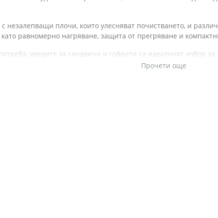
с незалепващи плочи, които улесняват почистването, и различ
като равномерно нагряване, защита от прегряване и компактни
потреба, уредите за сандвичи и гофрети са идеалният избор за
йто ще внесе удобство и вкус във вашето ежедневие!
Прочети още