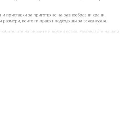
ни приставки за приготвяне на разнообразни храни.
 размери, които ги правят подходящи за всяка кухня.
 любителите на бързите и вкусни ястия. Разгледайте нашата