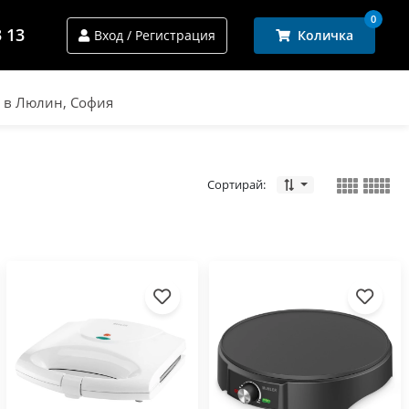
0
3 13
Вход / Регистрация
Количка
и в Люлин, София
Сортирай: