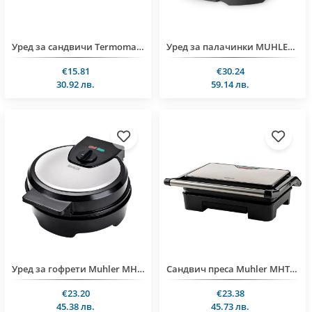
Уред за сандвичи Termomax TX702, 750W, грил плоча
Уред за палачинки MUHLER MHT-383, 1200W
€15.81
€30.24
30.92 лв.
59.14 лв.
Уред за гофрети Muhler MHT-1018W
Сандвич преса Muhler MHT-889S, грил плоча
€23.20
€23.38
45.38 лв.
45.73 лв.