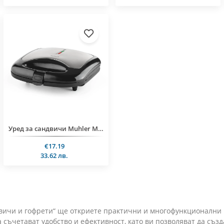
Уред за сандвичи Muhler MH-788S, грил плоча
€17.19
33.62 лв.
двичи и гофрети“ ще откриете практични и многофункционални р
 съчетават удобство и ефективност, като ви позволяват да съз