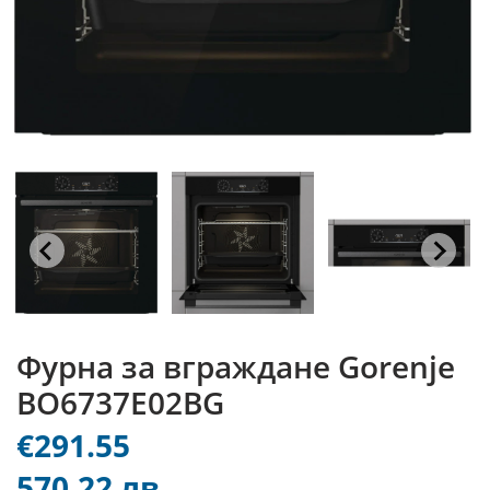
Фурна за вграждане Gorenje
BO6737E02BG
€291.55
570.22 лв.