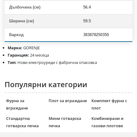
Дълбочина (см)
56.4
Ширина (см)
59.5
Баркод
383878250350
Марка:
GORENJE
Гаранция:
24 месеца
Тип:
Нови електроуреди с фабрична опаковка
Популярни категории
Фурна за
Плот за вграждане
Комплект фурна с
вграждане
плот
Стандартна
Мини готварска
Комбинирани и
готварска печка
печка
газови плотове