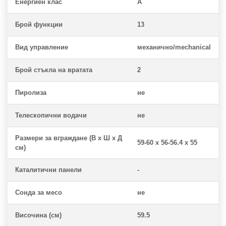
Енергиен клас
A
Брой функции
13
Вид управление
механично/mechanical
Брой стъкла на вратата
2
Пиролиза
не
Телескопични водачи
не
Размери за вграждане (В x Ш x Д
59-60 x 56-56.4 x 55
см)
Каталитични панели
-
Сонда за месо
не
Височина (см)
59.5