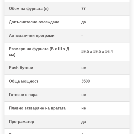
Обем на фурната (л)
77
Допълнително охлаждане
да
Автоматични програми
-
Размери на фурната (В x Ш x Д
59.5 x 59.5 x 56.4
см)
Push бутони
не
Обща мощност
3500
Готвене с пара
не
Плавно затваряне на вратата
не
Програматор
да