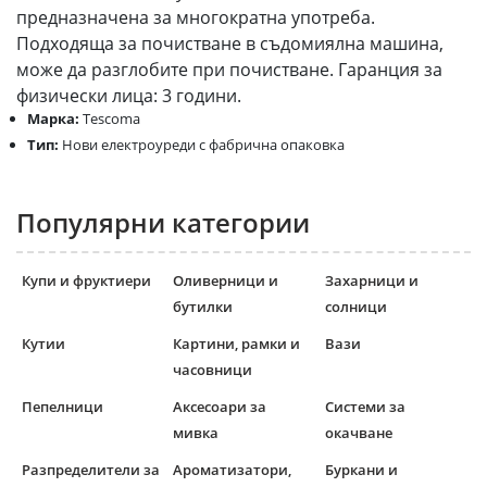
предназначена за многократна употреба.
Подходяща за почистване в съдомиялна машина,
може да разглобите при почистване. Гаранция за
физически лица: 3 години.
Марка:
Tescoma
Тип:
Нови електроуреди с фабрична опаковка
Популярни категории
Купи и фруктиери
Оливерници и
Захарници и
бутилки
солници
Кутии
Картини, рамки и
Вази
часовници
Пепелници
Аксесоари за
Системи за
мивка
окачване
Разпределители за
Ароматизатори,
Буркани и