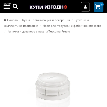
МЕНЮ
Търси
0
Вход / Реги
Начало
Кухня - организация и декорация
Буркани и
комплекти за подправки
Нови електроуреди с фабрична опаковка
Капачка и дозатор за пакети Tescoma Presto