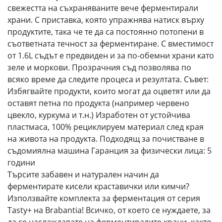
свежестта на съхраняваните вече ферментирали
храни. С приставка, която упражнява натиск върху
продуктите, така че те да са постоянно потопени в
съответната течност за ферментиране. С вместимост
от 1.6L съдът е предвиден и за по-обемни храни като
зеле и моркови. Прозрачния съд позволява по
всяко време да следите процеса и резултата. Съвет:
Избягвайте продукти, които могат да оцветят или да
оставят петна по продукта (например червено
цвекло, куркума и т.н.) Изработен от устойчива
пластмаса, 100% рециклируем материал след края
на живота на продукта. Подходящ за почистване в
съдомиялна машина Гаранция за физически лица: 5
години
Търсите забавен и натурален начин да
ферментирате кисели краставички или кимчи?
Използвайте комплекта за ферментация от серия
Tasty+ на Brabantia! Всичко, от което се нуждаете, за