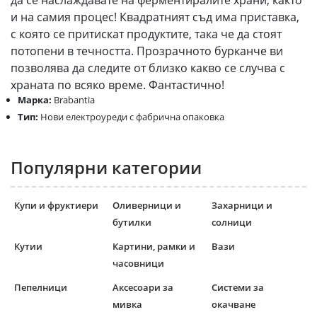
да се наслаждавате на ферментиралите храни, както
и на самия процес! Квадратният съд има приставка,
с която се притискат продуктите, така че да стоят
потопени в течността. Прозрачното бурканче ви
позволява да следите от близко какво се случва с
храната по всяко време. Фантастично!
Марка:
Brabantia
Тип:
Нови електроуреди с фабрична опаковка
Популярни категории
Купи и фруктиери
Оливерници и
Захарници и
бутилки
солници
Кутии
Картини, рамки и
Вази
часовници
Пепелници
Аксесоари за
Системи за
мивка
окачване