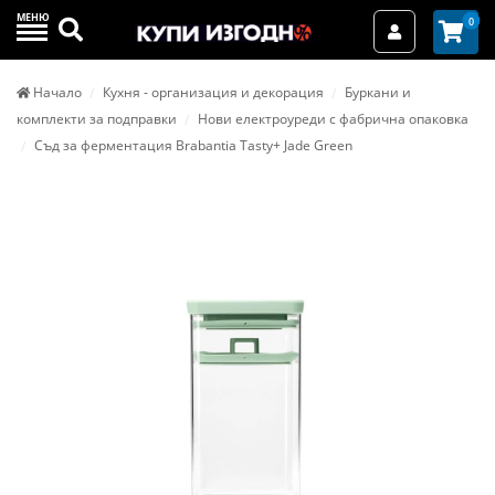
МЕНЮ
Търси
0
Вход / Реги
Начало
Кухня - организация и декорация
Буркани и
комплекти за подправки
Нови електроуреди с фабрична опаковка
Съд за ферментация Brabantia Tasty+ Jade Green