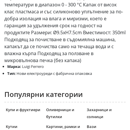
температури в диапазон 0 - 300 °С Капак от висок
клас пластмаса и със силиконово уплътнение за по-
добра изолация на влага и миризми, което е
гаранция за удължения срок на годност на
продуктите Размери: Ø9.5xH7.5cm Вместимост: 350ml
Подходящ за почистване в съдомиялна машина,
капакът да се почиства само на течаща вода и с
влажна кърпа Подходящ за ползване в
микровълнова печка (без капака)
Марка:
Luigi Ferrero
Тип:
Нови електроуреди с фабрична опаковка
Популярни категории
Купи и фруктиери
Оливерници и
Захарници и
бутилки
солници
Кутии
Картини, рамки и
Вази