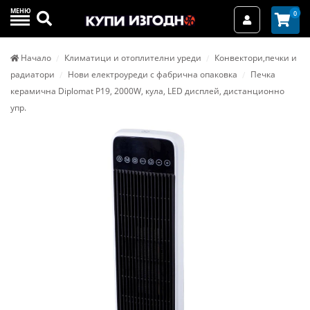
МЕНЮ
Търси
0
Вход / Реги
Начало
Климатици и отоплителни уреди
Конвектори,печки и
радиатори
Нови електроуреди с фабрична опаковка
Печка
керамична Diplomat P19, 2000W, кула, LED дисплей, дистанционно
упр.