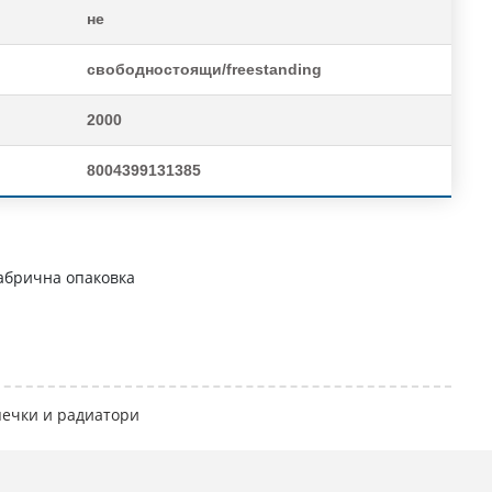
не
свободностоящи/freestanding
2000
8004399131385
абрична опаковка
печки и радиатори