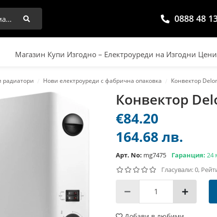
0888 48 1
Търси
Магазин Купи Изгодно – Електроуреди на Изгодни Цен
и радиатори
Нови електроуреди с фабрична опаковка
Конвектор Delo
Конвектор Del
€84.20
164.68 лв.
Арт. No:
mg7475
Гаранция:
24 
Гласували: 0, Рейт
Добави в любими