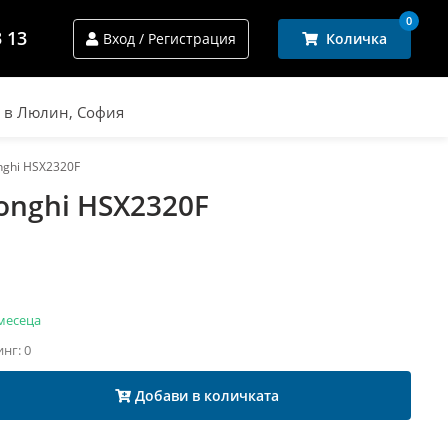
0
3 13
Вход / Регистрация
Количка
и в Люлин, София
nghi HSX2320F
onghi HSX2320F
месеца
инг: 0
Добави в количката