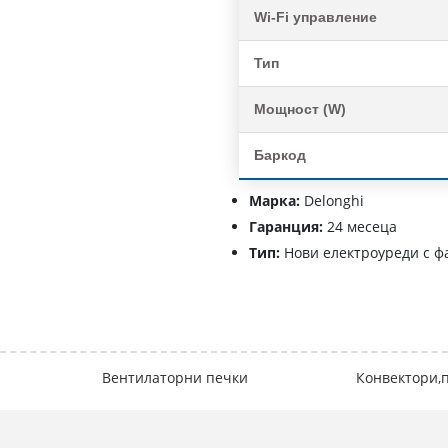
Wi-Fi управление
Тип
Мощност (W)
Баркод
Марка:
Delonghi
Гаранция:
24 месеца
Тип:
Нови електроуреди с ф
Вентилаторни печки
Конвектори,