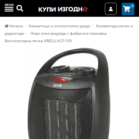
МЕНЮ
Търси
0
Вход / Реги
Начало
Климатици и отоплителни уреди
Конвектори,печки и
радиатори
Нови електроуреди с фабрична опаковка
Вентилаторна печка ARIELLI ACF-150