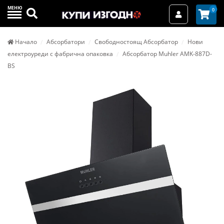
МЕНЮ
Търси
0
Вход / Реги
Начало
Абсорбатори
Свободностоящ Абсорбатор
Нови
електроуреди с фабрична опаковка
Абсорбатор Muhler AMK-887D-
BS