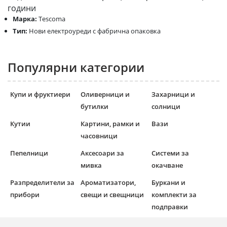
години
Марка:
Tescoma
Тип:
Нови електроуреди с фабрична опаковка
Популярни категории
Купи и фруктиери
Оливерници и
Захарници и
бутилки
солници
Кутии
Картини, рамки и
Вази
часовници
Пепелници
Аксесоари за
Системи за
мивка
окачване
Разпределители за
Ароматизатори,
Буркани и
прибори
свещи и свещници
комплекти за
подправки