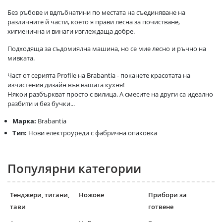
Без ръбове и вдлъбнатини по местата на съединяване на
различните й части, което я прави лесна за почистване,
хигиенична и винаги изглеждаща добре.
Подходяща за съдомиялна машина, но се мие лесно и ръчно на
мивката.
Част от серията Profile на Brabantia - поканете красотата на
изчистения дизайн във вашата кухня!
Някои разбъркват просто с вилица. А смесите на други са идеално
разбити и без бучки...
Марка:
Brabantia
Тип:
Нови електроуреди с фабрична опаковка
Популярни категории
Тенджери, тигани,
Ножове
Прибори за
тави
готвене