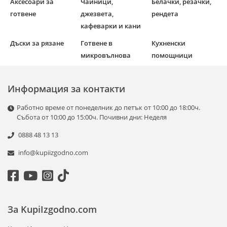
Аксесоари за
Чайници,
Белачки, резачки,
готвене
джезвета,
рендета
кафеварки и кани
Дъски за рязане
Готвене в
Кухненски
микровълнова
помощници
Информация за контакти
Работно време от понеделник до петък от 10:00 до 18:00ч.
Събота от 10:00 до 15:00ч. Почивни дни: Неделя
0888 48 13 13
info@kupiizgodno.com
За KupiIzgodno.com