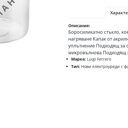
Характе
Описание:
Боросиликатно стъкло, ко
нагряване Капак от акрил
уплътнение Подходящ за с
микровълнова Подходящ з
Марка:
Luigi Ferrero
Тип:
Нови електроуреди с ф