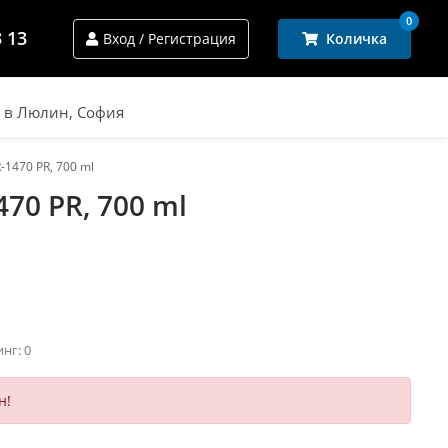
0
3 13
Вход / Регистрация
Количка
и в Люлин, София
-1470 PR, 700 ml
470 PR, 700 ml
инг: 0
н!