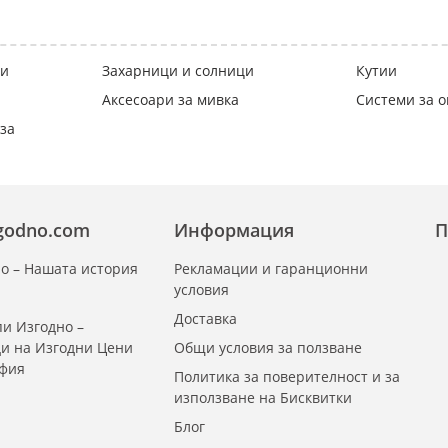
ки
Захарници и солници
Кутии
Аксесоари за мивка
Системи за 
за
zgodno.com
Информация
П
о – Нашата история
Рекламации и гаранционни
условия
Доставка
и Изгодно –
ди на Изгодни Цени
Общи условия за ползване
офия
Политика за поверителност и за
използване на Бисквитки
Блог