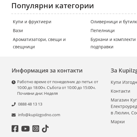
Популярни категории
Купи и фруктиери
Оливерници и бутил
Вази
Пепелници
Ароматизатори, свещи и
Буркани и комплекти 
свещници
подправки
Информация за контакти
За KupiI
Работно време от понеделник до петък от
Купи Изгодн
10:00 до 18:00ч. Събота от 10:00 до 15:00ч.
Контакти
Почивни дни: Неделя
Магазин Куп
0888 48 13 13
Електроуре
в Люлин, С
info@kupiizgodno.com
Марки