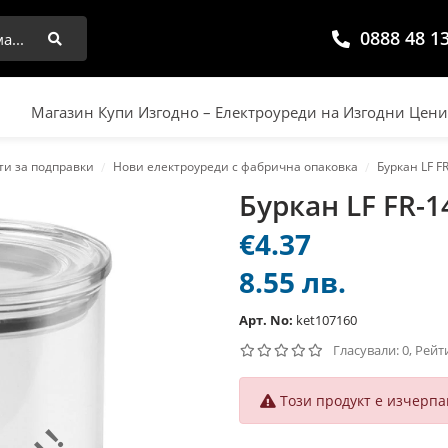
0888 48 1
Търси
Магазин Купи Изгодно – Електроуреди на Изгодни Цен
ти за подправки
Нови електроуреди с фабрична опаковка
Буркан LF FR
Буркан LF FR-1
€4.37
8.55 лв.
Арт. No:
ket107160
Гласували: 0, Рейт
Този продукт е изчерпа