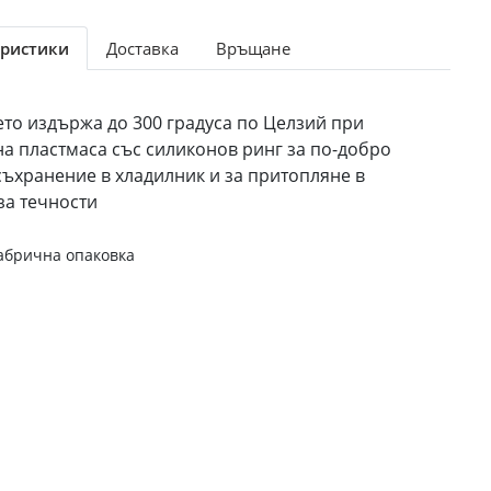
ристики
Доставка
Връщане
ето издържа до 300 градуса по Целзий при
на пластмаса със силиконов ринг за по-добро
ъхранение в хладилник и за притопляне в
а течности
абрична опаковка