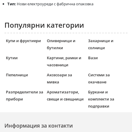
Тип:
Нови електроуреди с фабрична опаковка
Популярни категории
Купи и фруктиери
Оливерници и
Захарници и
бутилки
солници
Кутии
Картини, рамки и
Вази
часовници
Пепелници
Аксесоари за
Системи за
мивка
окачване
Разпределители за
Ароматизатори,
Буркани и
прибори
свещи и свещници
комплекти за
подправки
Информация за контакти