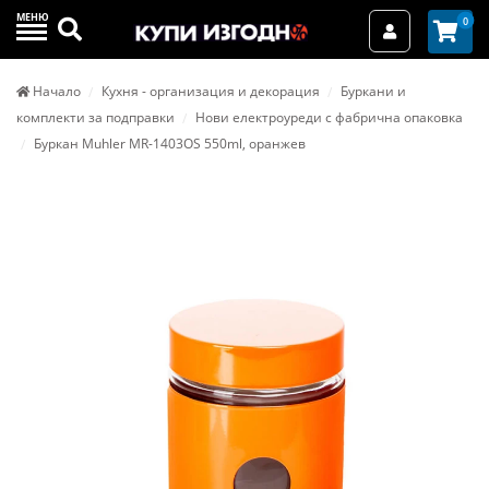
МЕНЮ
Търси
0
Вход / Реги
Начало
Кухня - организация и декорация
Буркани и
комплекти за подправки
Нови електроуреди с фабрична опаковка
Буркан Muhler MR-1403OS 550ml, оранжев