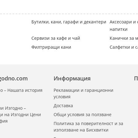
Бутилки, кани, гарафи и декантери
Аксесоари и 
напитки
Сервизи за кафе и чай
Канички за м
Филтриращи кани
Салфетки и 
zgodno.com
Информация
П
о – Нашата история
Рекламации и гаранционни
условия
Доставка
и Изгодно –
ди на Изгодни Цени
Общи условия за ползване
офия
Политика за поверителност и за
използване на Бисквитки