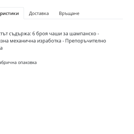
ристики
Доставка
Връщане
ктът съдържа: 6 броя чаши за шампанско -
изна механична изработка - Препоръчително
да
абрична опаковка