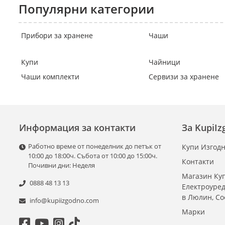
Популярни категории
Прибори за хранене
Чаши
Купи
Чайници
Чаши комплекти
Сервизи за хранене
Информация за контакти
За KupiI
Работно време от понеделник до петък от
Купи Изгодн
10:00 до 18:00ч. Събота от 10:00 до 15:00ч.
Контакти
Почивни дни: Неделя
Магазин Куп
0888 48 13 13
Електроуре
в Люлин, С
info@kupiizgodno.com
Марки