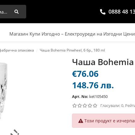
0888 48 1
Търси
Магазин Купи Изгодно – Електроуреди на Изгодни Цен
 фабрична опаковка
Чаша Bohemia Pinwheel, 6 бр., 180 ml
Чаша Bohemia P
€76.06
148.76 лв.
Арт. No:
ket105450
Гласували: 0, Рейт
Този продукт е изчерпа