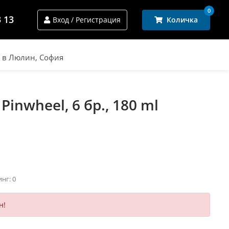
0
3 13
Вход / Регистрация
Количка
и в Люлин, София
inwheel, 6 бр., 180 ml
инг: 0
н!