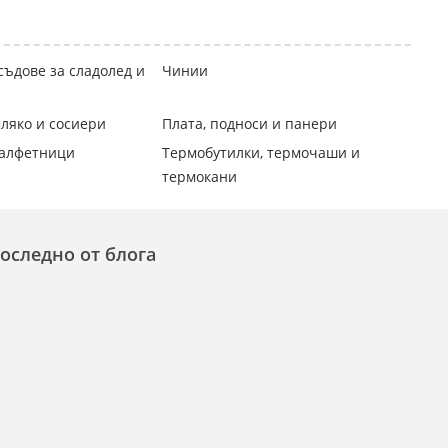
съдове за сладолед и
Чинии
ляко и сосиери
Плата, подноси и панери
салфетници
Термобутилки, термочаши и
термокани
оследно от блога