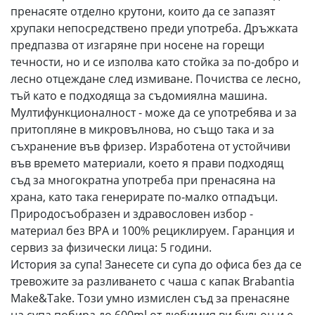
пренасяте отделно крутони, които да се запазят
хрупаки непосредствено преди употреба. Дръжката
предпазва от изгаряне при носене на горещи
течности, но и се изполва като стойка за по-добро и
лесно отцеждане след измиване. Почиства се лесно,
тъй като е подходяща за съдомиялна машина.
Мултифункционалност - може да се употребява и за
притопляне в микровълнова, но също така и за
съхранение във фризер. Изработена от устойчиви
във времето материали, което я прави подходящ
съд за многократна употреба при пренасяна на
храна, като така генерирате по-малко отпадъци.
Природосъобразен и здравословен избор -
материал без BPA и 100% рециклируем. Гаранция и
сервиз за физически лица: 5 години.
История за супа! Занесете си супа до офиса без да се
тревожите за разливането с чаша с капак Brabantia
Make&Take. Този умно измислен съд за пренасяне