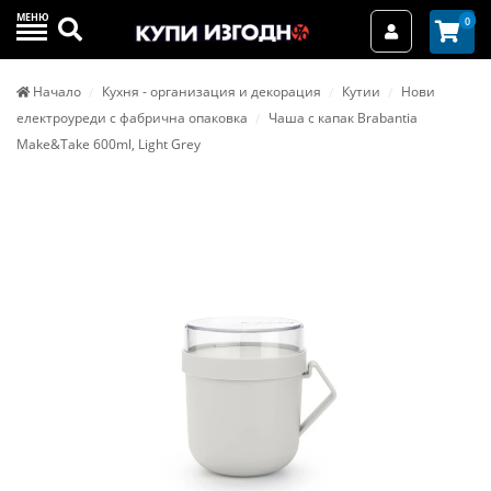
МЕНЮ
Търси
0
Вход / Реги
Начало
Кухня - организация и декорация
Кутии
Нови
електроуреди с фабрична опаковка
Чаша с капак Brabantia
Make&Take 600ml, Light Grey