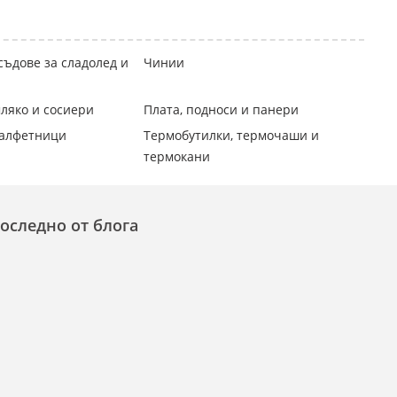
съдове за сладолед и
Чинии
ляко и сосиери
Плата, подноси и панери
салфетници
Термобутилки, термочаши и
термокани
оследно от блога