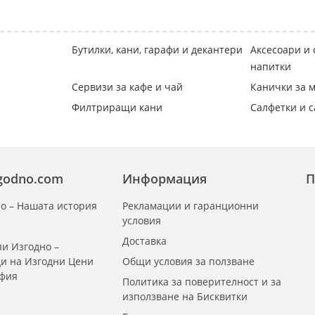
Бутилки, кани, гарафи и декантери
Аксесоари и 
напитки
Сервизи за кафе и чай
Канички за м
Филтриращи кани
Салфетки и 
zgodno.com
Информация
П
о – Нашата история
Рекламации и гаранционни
условия
Доставка
и Изгодно –
ди на Изгодни Цени
Общи условия за ползване
офия
Политика за поверителност и за
използване на Бисквитки