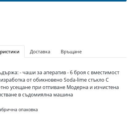
ристики
Доставка
Връщане
държа: - чаши за аператив - 6 броя с вместимост
зработка от обикновено Soda-lime стъкло С
ртно усещане при отпиване Модерна и изчистена
истване в съдомиялна машина
абрична опаковка