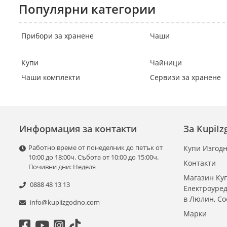
Популярни категории
Прибори за хранене
Чаши
Купи
Чайници
Чаши комплекти
Сервизи за хранене
Информация за контакти
За KupiI
Работно време от понеделник до петък от
Купи Изгодн
10:00 до 18:00ч. Събота от 10:00 до 15:00ч.
Контакти
Почивни дни: Неделя
Магазин Куп
0888 48 13 13
Електроуре
в Люлин, С
info@kupiizgodno.com
Марки