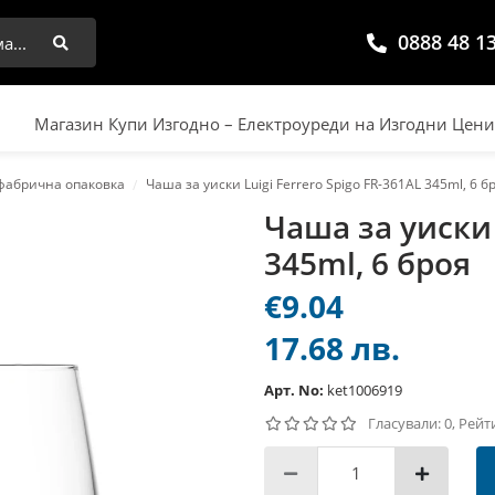
0888 48 1
Търси
Магазин Купи Изгодно – Електроуреди на Изгодни Цен
 фабрична опаковка
Чаша за уиски Luigi Ferrero Spigo FR-361AL 345ml, 6 б
Чаша за уиски 
345ml, 6 броя
€9.04
17.68 лв.
Арт. No:
ket1006919
Гласували: 0, Рейт