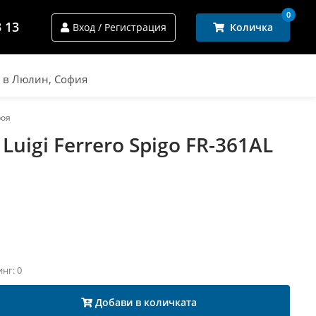
0
3 13
Вход / Регистрация
Количка
и в Люлин, София
роя
Luigi Ferrero Spigo FR-361AL
инг: 0
Добави в количката