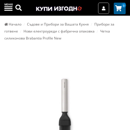
МЕНЮ
Търси
0
Вход / Реги
Начало
Съдове и Прибори за Вашата Кухня
Прибори за
готвене
Нови електроуреди с фабрична опаковка
Четка
силиконова Brabantia Profile New