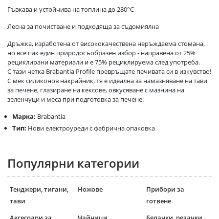
Гъвкава и устойчива на топлина до 280°C
Лесна за почистване и подходяща за съдомиялна
Дръжка, изработена от висококачествена неръждаема стомана,
но все пак един природосъобразен избор - направена от 25%
рециклирани материали и е 75% рециклируема след употреба.
С тази четка Brabantia Profile превръщате печивата си в изкувство!
С мек силиконов накрайник, тя е идеална за намазняване на тави
за печене, глазиране на кексове, овкусяване с мазнина на
зеленчуци и меса при подготовка за печене.
Марка:
Brabantia
Тип:
Нови електроуреди с фабрична опаковка
Популярни категории
Тенджери, тигани,
Ножове
Прибори за
тави
готвене
Аксесоари за
Чайници,
Белачки, резачки,