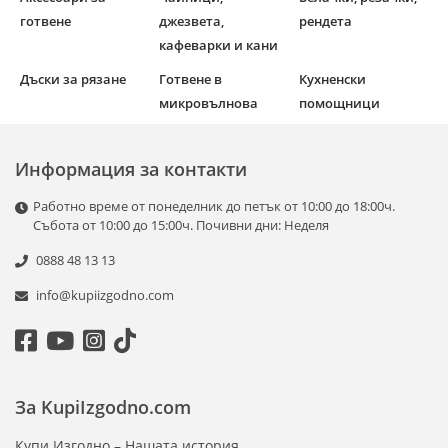
готвене
джезвета,
рендета
кафеварки и кани
Дъски за рязане
Готвене в
Кухненски
микровълнова
помощници
Информация за контакти
Работно време от понеделник до петък от 10:00 до 18:00ч.
Събота от 10:00 до 15:00ч. Почивни дни: Неделя
0888 48 13 13
info@kupiizgodno.com
За KupiIzgodno.com
Купи Изгодно – Нашата история