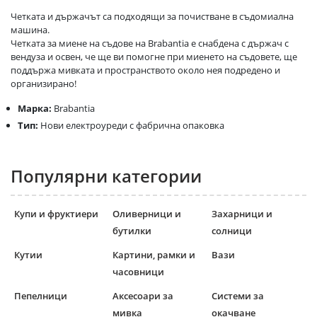
Четката и държачът са подходящи за почистване в съдомиална
машина.
Четката за миене на съдове на Brabantia е снабдена с държач с
вендуза и освен, че ще ви помогне при миенето на съдовете, ще
поддържа мивката и пространството около нея подредено и
организирано!
Марка:
Brabantia
Тип:
Нови електроуреди с фабрична опаковка
Популярни категории
Купи и фруктиери
Оливерници и
Захарници и
бутилки
солници
Кутии
Картини, рамки и
Вази
часовници
Пепелници
Аксесоари за
Системи за
мивка
окачване