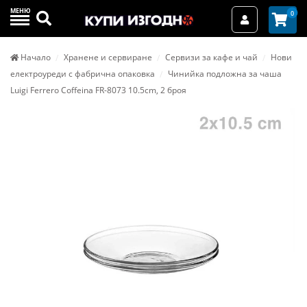
МЕНЮ
Търси
0
Вход / Реги
Начало
Хранене и сервиране
Сервизи за кафе и чай
Нови
електроуреди с фабрична опаковка
Чинийка подложна за чаша
Luigi Ferrero Coffeina FR-8073 10.5cm, 2 броя