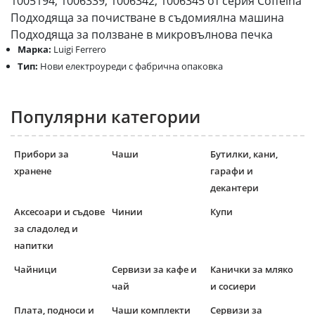
1005194, 1006339, 1006342, 1006345 от серия Coffeina
Подходяща за почистване в съдомиялна машина
Подходяща за ползване в микровълнова печка
Марка:
Luigi Ferrero
Тип:
Нови електроуреди с фабрична опаковка
Популярни категории
Прибори за
Чаши
Бутилки, кани,
хранене
гарафи и
декантери
Аксесоари и съдове
Чинии
Купи
за сладолед и
напитки
Чайници
Сервизи за кафе и
Канички за мляко
чай
и сосиери
Плата, подноси и
Чаши комплекти
Сервизи за