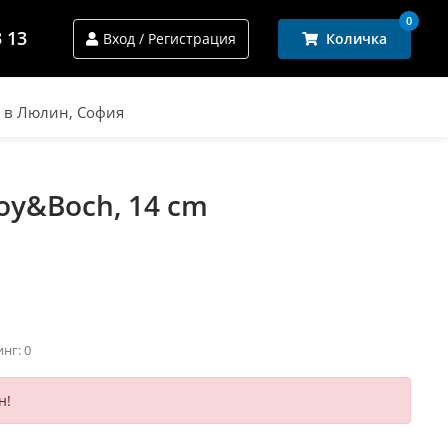
0
3 13
Вход / Регистрация
Количка
и в Люлин, София
oy&Boch, 14 cm
инг: 0
н!