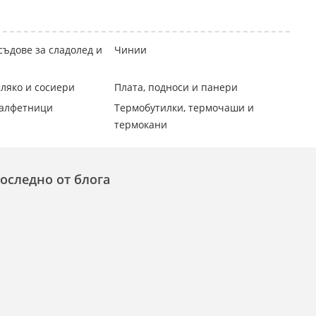
съдове за сладолед и
Чинии
ляко и сосиери
Плата, подноси и панери
салфетници
Термобутилки, термочаши и
термокани
оследно от блога