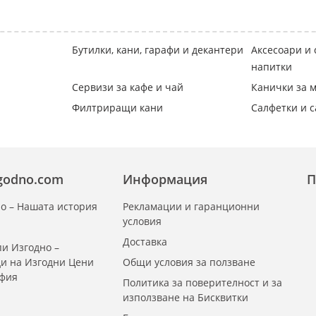
Бутилки, кани, гарафи и декантери
Аксесоари и 
напитки
Сервизи за кафе и чай
Канички за м
Филтриращи кани
Салфетки и 
zgodno.com
Информация
П
о – Нашата история
Рекламации и гаранционни
условия
Доставка
и Изгодно –
ди на Изгодни Цени
Общи условия за ползване
офия
Политика за поверителност и за
използване на Бисквитки