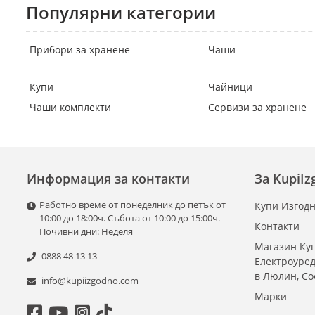
Популярни категории
Прибори за хранене
Чаши
Купи
Чайници
Чаши комплекти
Сервизи за хранене
Информация за контакти
За KupiI
Работно време от понеделник до петък от
Купи Изгодн
10:00 до 18:00ч. Събота от 10:00 до 15:00ч.
Контакти
Почивни дни: Неделя
Магазин Куп
0888 48 13 13
Електроуре
в Люлин, С
info@kupiizgodno.com
Марки