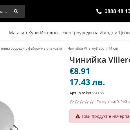
0888 48 1
Търси
Магазин Купи Изгодно – Електроуреди на Изгодни Цен
 електроуреди с фабрична опаковка
Чинийка Villeroy&Boch, 14 cm
Чинийка Viller
€8.91
17.43 лв.
Арт. No:
ket651185
Гласували: 0, Рейт
Този продукт е изчерпа