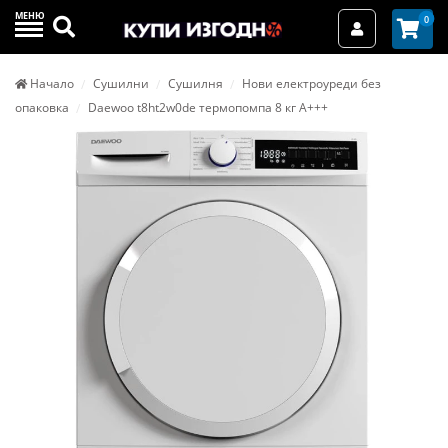
МЕНЮ
Търси
0
Вход / Реги
Начало
Сушилни
Сушилня
Нови електроуреди без
опаковка
Daewoo t8ht2w0de термопомпа 8 кг А+++