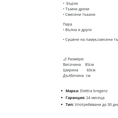
• Бързи
• Тъмни дрехи
• Смесени тъкани
Пара
• Вълна и други
• Сушене на памук,смесени т
📐 Размери:
Височина 85см
Ширина 60см
Дълбочина см
Марка:
Еlektra bregenz
Гаранция:
24 месеца
Тип:
Употребявани до 30 дн