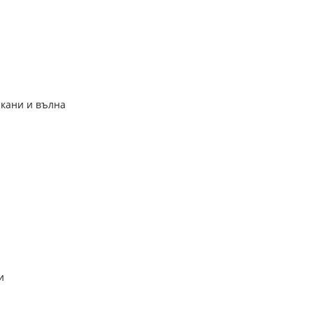
ъкани и вълна
и