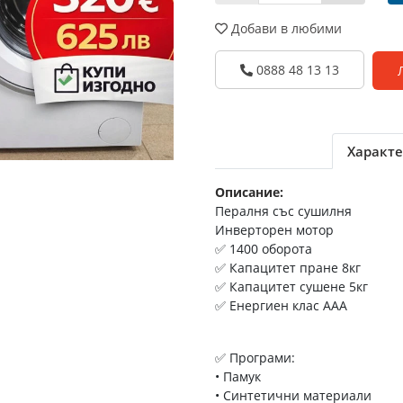
Добави в любими
0888 48 13 13
Характе
Описание:
Пералня със сушилня
Инверторен мотор
✅ 1400 оборота
✅ Капацитет пране 8кг
✅ Капацитет сушене 5кг
✅ Енергиен клас AАА
✅ Програми:
• Памук
• Синтетични материали