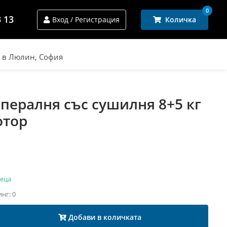
0
3 13
Вход / Регистрация
Количка
и в Люлин, София
 пералня със сушилня 8+5 кг
отор
сеца
инг: 0
Добави в количката