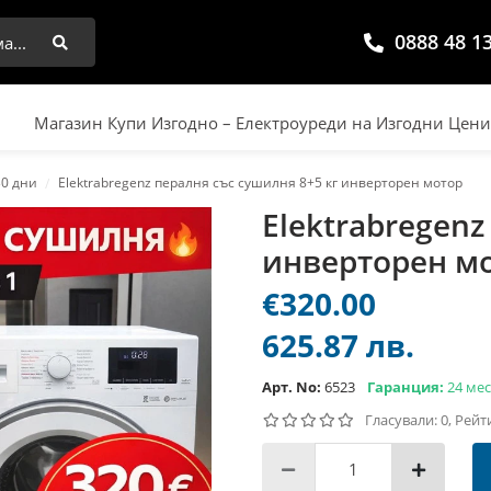
0888 48 1
Търси
Магазин Купи Изгодно – Електроуреди на Изгодни Цен
30 дни
Elektrabregenz пералня със сушилня 8+5 кг инверторен мотор
Elektrabregenz
инверторен м
€320.00
625.87 лв.
Арт. No:
6523
Гаранция:
24 ме
Гласували: 0, Рейт