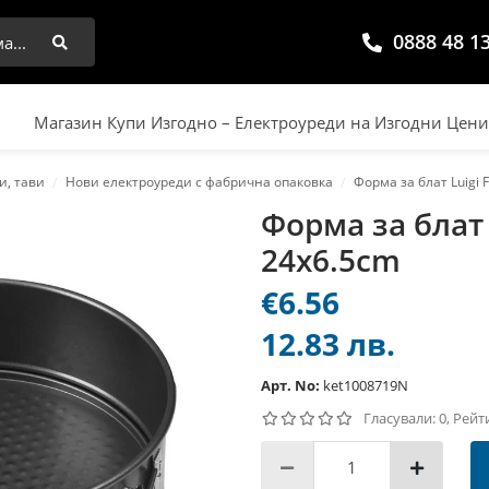
0888 48 1
Търси
Магазин Купи Изгодно – Електроуреди на Изгодни Цен
и, тави
Нови електроуреди с фабрична опаковка
Форма за блат Luigi 
Форма за блат 
24x6.5cm
€6.56
12.83 лв.
Арт. No:
ket1008719N
Гласували: 0, Рейт