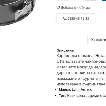
Добави в любими
0888 48 13 13
Характе
Описание:
Карбонова стомана. Неза
С Използвайте найлонови,
металните могат да надер
директна топлина като ко
изваждане от фурната Не 
използване в съдомиялн
Марка:
Luigi Ferrero
Тип:
Нови електроуреди с ф