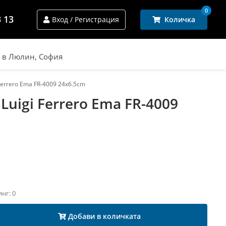
0
3 13
Вход / Регистрация
Количка
и в Люлин, София
Ferrero Ema FR-4009 24x6.5cm
Luigi Ferrero Ema FR-4009
инг: 0
Добави в количката