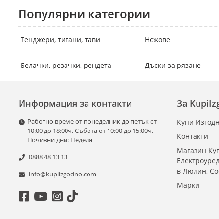
Популярни категории
Тенджери, тигани, тави
Ножове
Белачки, резачки, рендета
Дъски за рязане
Информация за контакти
За KupiI
Работно време от понеделник до петък от
Купи Изгодн
10:00 до 18:00ч. Събота от 10:00 до 15:00ч.
Контакти
Почивни дни: Неделя
Магазин Куп
0888 48 13 13
Електроуре
в Люлин, С
info@kupiizgodno.com
Марки