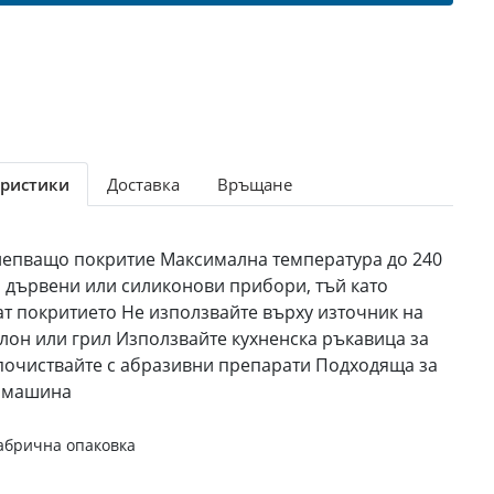
ристики
Доставка
Връщане
лепващо покритие Максимална температура до 240
 дървени или силиконови прибори, тъй като
ат покритието Не използвайте върху източник на
тлон или грил Използвайте кухненска ръкавица за
почиствайте с абразивни препарати Подходяща за
а машина
абрична опаковка