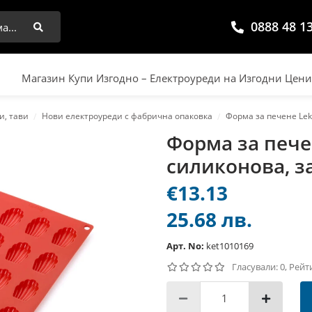
0888 48 1
Търси
Магазин Купи Изгодно – Електроуреди на Изгодни Цен
и, тави
Нови електроуреди с фабрична опаковка
Форма за печене Lek
Форма за пече
силиконова, з
€13.13
25.68 лв.
Арт. No:
ket1010169
Гласували: 0, Рейт