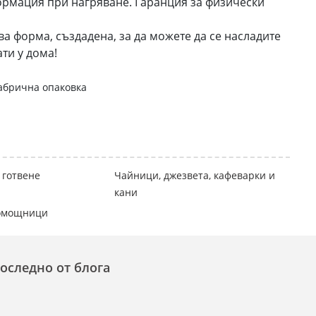
ормация при нагряване. Гаранция за физически
 формa, създаденa, за да можете да се насладите
ти у дома!
абрична опаковка
 готвене
Чайници, джезвета, кафеварки и
кани
помощници
оследно от блога