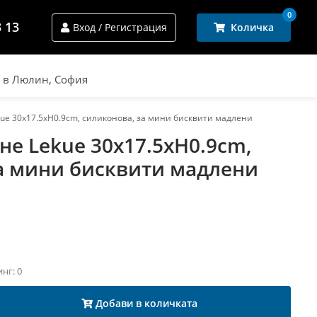
0
3 13
Вход / Регистрация
Количка
и в Люлин, София
ue 30x17.5xH0.9cm, силиконова, за мини бисквити мадлени
не Lekue 30x17.5xH0.9cm,
а мини бисквити мадлени
инг: 0
Добави в количката