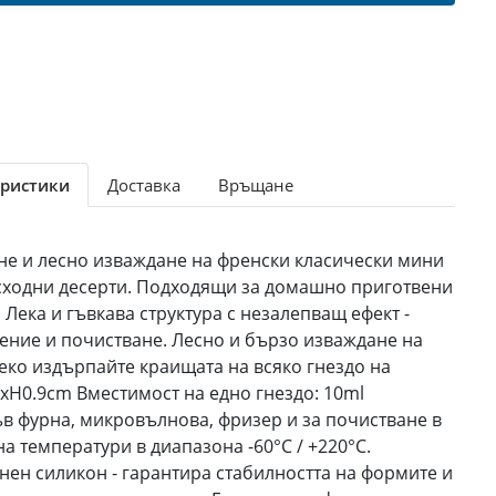
ристики
Доставка
Връщане
не и лесно изваждане на френски класически мини
сходни десерти. Подходящи за домашно приготвени
. Лека и гъвкава структура с незалепващ ефект -
нение и почистване. Лесно и бързо изваждане на
леко издърпайте краищата на всяко гнездо на
5xH0.9cm Вместимост на едно гнездо: 10ml
в фурна, микровълнова, фризер и за почистване в
а температури в диапазона -60°C / +220°C.
нен силикон - гарантира стабилността на формите и