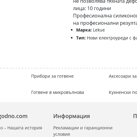
не позволява тяхната деф
лица: 10 години
Професионалнa силиконовa
на професионални резулта
Марка:
Lekue
Тип:
Нови електроуреди с ф
Прибори за готвене
Аксесоари за
Готвене в микровълнова
Кухненски 
zgodno.com
Информация
П
о – Нашата история
Рекламации и гаранционни
условия