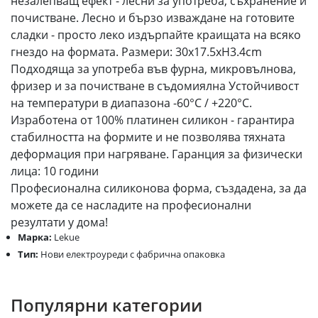
незалепващ ефект - лесни за употреба, съхранение и
почистване. Лесно и бързо изваждане на готовите
сладки - просто леко издърпайте краищата на всяко
гнездо на формата. Размери: 30x17.5xH3.4cm
Подходяща за употреба във фурна, микровълнова,
фризер и за почистване в съдомиялна Устойчивост
на температури в диапазона -60°C / +220°C.
Изработена от 100% платинен силикон - гарантира
стабилността на формите и не позволява тяхната
деформация при нагряване. Гаранция за физически
лица: 10 години
Професионалнa силиконовa формa, създаденa, за да
можете да се насладите на професионални
резултати у дома!
Марка:
Lekue
Тип:
Нови електроуреди с фабрична опаковка
Популярни категории