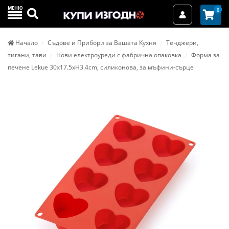
МЕНЮ
Търси
0
Вход / Реги
Начало
Съдове и Прибори за Вашата Кухня
Тенджери,
тигани, тави
Нови електроуреди с фабрична опаковка
Форма за
печене Lekue 30x17.5xH3.4cm, силиконова, за мъфини-сърце