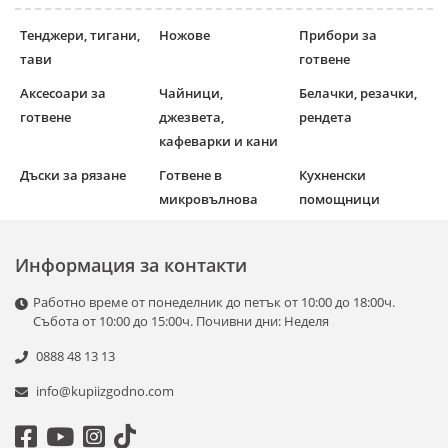
Тенджери, тигани,
Ножове
Прибори за
тави
готвене
Аксесоари за
Чайници,
Белачки, резачки,
готвене
джезвета,
рендета
кафеварки и кани
Дъски за рязане
Готвене в
Кухненски
микровълнова
помощници
Информация за контакти
Работно време от понеделник до петък от 10:00 до 18:00ч.
Събота от 10:00 до 15:00ч. Почивни дни: Неделя
0888 48 13 13
info@kupiizgodno.com