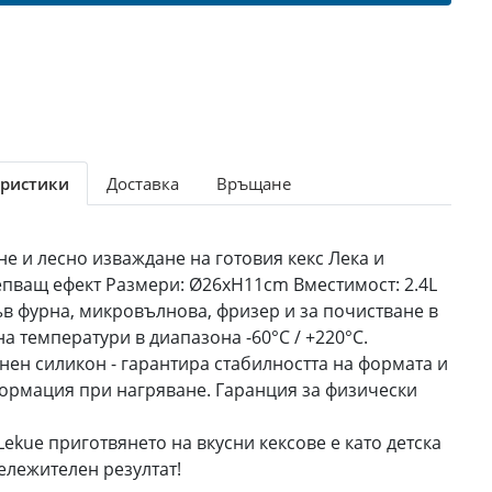
ристики
Доставка
Връщане
е и лесно изваждане на готовия кекс Лека и
лепващ ефект Размери: Ø26xH11cm Вместимост: 2.4L
в фурна, микровълнова, фризер и за почистване в
а температури в диапазона -60°C / +220°C.
нен силикон - гарантира стабилността на формата и
ормация при нагряване. Гаранция за физически
ekue приготвянето на вкусни кексове е като детска
бележителен резултат!