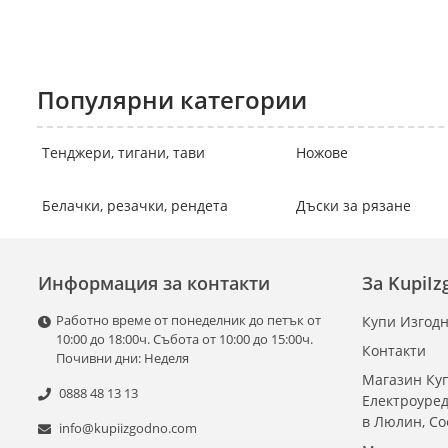
Популярни категории
Тенджери, тигани, тави
Ножове
Белачки, резачки, рендета
Дъски за рязане
Информация за контакти
За KupiI
Работно време от понеделник до петък от
Купи Изгодн
10:00 до 18:00ч. Събота от 10:00 до 15:00ч.
Контакти
Почивни дни: Неделя
Магазин Куп
0888 48 13 13
Електроуре
в Люлин, С
info@kupiizgodno.com