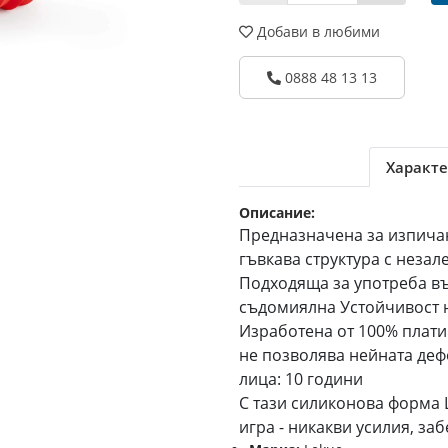
Добави в любими
0888 48 13 13
Характе
Описание:
Предназначена за изпичан
гъвкава структура с неза
Подходяща за употреба въ
съдомиялна Устойчивост н
Изработена от 100% плати
не позволява нейната деф
лица: 10 години
С тази силиконова форма L
игра - никакви усилия, за