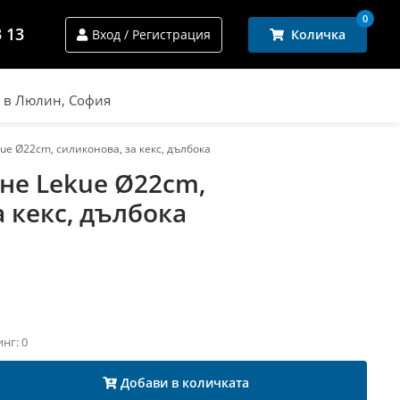
0
3 13
Вход / Регистрация
Количка
и в Люлин, София
ue Ø22cm, силиконова, за кекс, дълбока
не Lekue Ø22cm,
 кекс, дълбока
инг: 0
Добави в количката