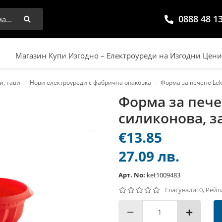
0888 48 1
Търси
Магазин Купи Изгодно – Електроуреди на Изгодни Цен
и, тави
Нови електроуреди с фабрична опаковка
Форма за печене Lek
Форма за пече
силиконова, за
€13.85
27.09 лв.
Арт. No:
ket1009483
Гласували: 0, Рейт