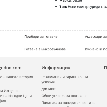
Марка:
Lekue
Тип:
Нови електроуреди с ф
Прибори за готвене
Аксесоари за
Готвене в микровълнова
Кухненски 
zgodno.com
Информация
П
о – Нашата история
Рекламации и гаранционни
условия
Доставка
и Изгодно –
ди на Изгодни Цени
Общи условия за ползване
офия
Политика за поверителност и за