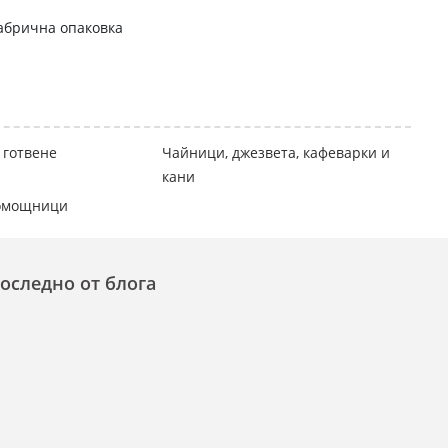
абрична опаковка
 готвене
Чайници, джезвета, кафеварки и
кани
помощници
оследно от блога