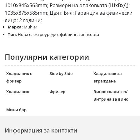
1010x845x563mm; Размери на опаковката (ШхВхД):
1035x875x585mm; Цвят: Бял; Гаранция за физически
лица: 2 години;
Марка:
Muhler
Тип:
Нови електроуреди с фабрична опаковка
Популярни категории
Хладилник с
Side by Side
Хладилник за
фризер
вграждане
Хладилник
Фризер
Виноохладител/
Витрина за вино
Мини бар
Информация за контакти