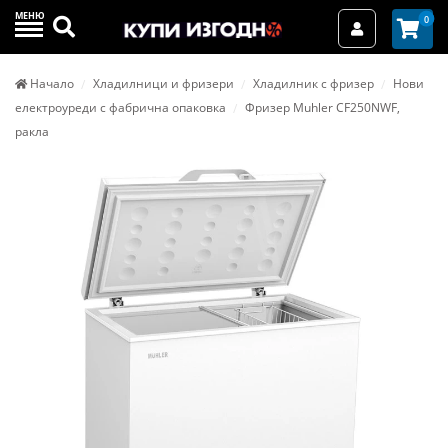
МЕНЮ
Търси
0
Вход / Реги
Начало
Хладилници и фризери
Хладилник с фризер
Нови
електроуреди с фабрична опаковка
Фризер Muhler CF250NWF,
ракла