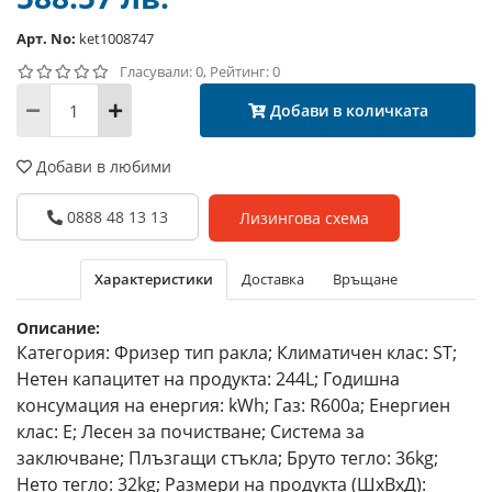
Арт. No:
ket1008747
Гласували: 0, Рейтинг: 0
Добави в количката
Добави в любими
0888 48 13 13
Лизингова схема
Характеристики
Доставка
Връщане
Описание:
Категория: Фризер тип ракла; Климатичен клас: ST;
Нетен капацитет на продукта: 244L; Годишна
консумация на енергия: kWh; Газ: R600a; Енергиен
клас: E; Лесен за почистване; Система за
заключване; Плъзгащи стъкла; Бруто тегло: 36kg;
Нето тегло: 32kg; Размери на продукта (ШхВхД):