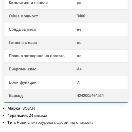
Каталитични панели
да
Обща мощност
3400
Сонда за месо
не
Готвене с пара
не
Плавно затваряне на вратата
не
Енергиен клас
A+
Брой функции
7
Баркод
4242005464524
Марка:
BOSCH
Гаранция:
24 месеца
Тип:
Нови електроуреди с фабрична опаковка