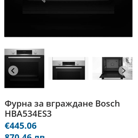
Фурна за вграждане Bosch
HBA534ES3
€445.06
870.46 лв.