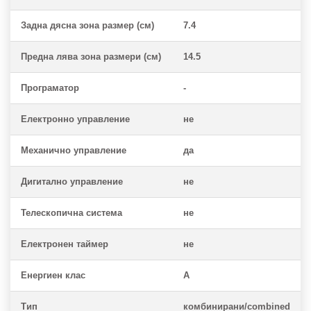
Задна дясна зона размер (см)
7.4
Предна лява зона размери (см)
14.5
Програматор
-
Електронно управление
не
Механично управление
да
Дигитално управление
не
Телескопична система
не
Електронен таймер
не
Енергиен клас
A
Тип
комбинирани/combined