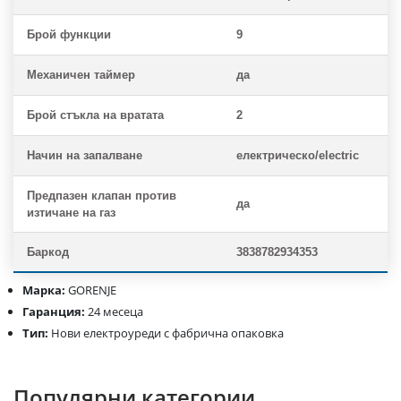
Брой функции
9
Механичен таймер
да
Брой стъкла на вратата
2
Начин на запалване
електрическо/electric
Предпазен клапан против
да
изтичане на газ
Баркод
3838782934353
Марка:
GORENJE
Гаранция:
24 месеца
Тип:
Нови електроуреди с фабрична опаковка
Популярни категории